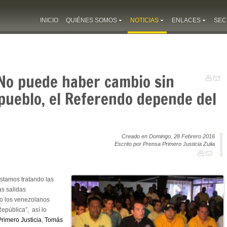
INICIO
QUIÉNES SOMOS
NOTICIAS
ENLACES
SEC
No puede haber cambio sin
 pueblo, el Referendo depende del
Creado en Domingo, 28 Febrero 2016
Escrito por Prensa Primero Justicia Zulia
stamos tratando las
as salidas
ño los venezolanos
epública”, así lo
Primero Justicia
,
Tomás