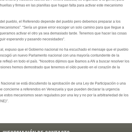
uellas y firmas en las planillas que hagan falta para activar este mecanismo
 del pueblo, el Referendo depende del pueblo pero debemos preparar a los
mecanismos”. “Sería un grave error escoger un solo camino para que llegue a
 queramos activar el otro ya sea demasiado tarde. Tenemos que hacer las cosas
eguir esperando y pasando necesidades”.
al, expuso que el Gobierno nacional no ha escuchado el mensaje que el pueblo
 escogió un nuevo Parlamento nacional con una mayoría contundente de la
e reflejó en todo el país. “Nosotros dijimos que íbamos a AN a buscar resolver los
siones hemos demostrado que tenemos el oído puesto en el corazón de la
a Nacional se está discutiendo la aprobación de una Ley de Participación o una
ue concierne a referendos en Venezuela y que pueden declarar la urgencia
ue estos mecanismos sean regulados por una ley y no por la arbitrariedad de los
CNE)”.