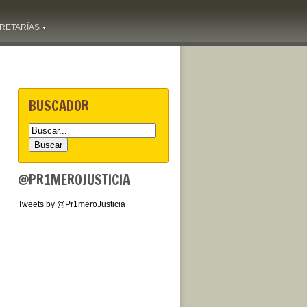
RETARÍAS
BUSCADOR
@PR1MEROJUSTICIA
Tweets by @Pr1meroJusticia