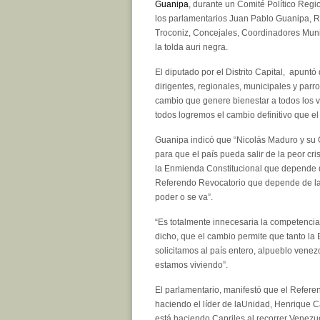
Guanipa
, durante un Comité Político Regi
los parlamentarios Juan Pablo Guanipa, Ra
Troconiz, Concejales, Coordinadores Munic
la tolda auri negra.
El diputado por el Distrito Capital, apuntó
dirigentes, regionales, municipales y parr
cambio que genere bienestar a todos los v
todos logremos el cambio definitivo que el
Guanipa indicó que “Nicolás Maduro y su Go
para que el país pueda salir de la peor cri
la Enmienda Constitucional que depende d
Referendo Revocatorio que depende de la
poder o se va”.
“Es totalmente innecesaria la competencia
dicho, que el cambio permite que tanto l
solicitamos al país entero, alpueblo venezo
estamos viviendo”.
El parlamentario, manifestó que el Refere
haciendo el líder de laUnidad, Henrique Cap
está haciendo Capriles al recorrer Venezue