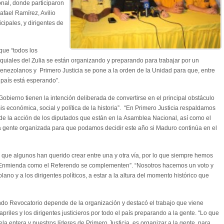
onal, donde participaron
fael Ramírez, Avilio
ipales, y dirigentes de
 que “todos los
oquiales del Zulia se están organizando y preparando para trabajar por un
enezolanos y Primero Justicia se pone a la orden de la Unidad para que, entre
 país está esperando”.
bierno tienen la intención deliberada de convertirse en el principal obstáculo
sis económica, social y política de la historia”. “En Primero Justicia respaldamos
e la acción de los diputados que están en la Asamblea Nacional, así como el
 gente organizada para que podamos decidir este año si Maduro continúa en el
 que algunos han querido crear entre una y otra vía, por lo que siempre hemos
a Enmienda como el Referendo se complementen”. “Nosotros hacemos un voto y
lano y a los dirigentes políticos, a estar a la altura del momento histórico que
ndo Revocatorio depende de la organización y destacó el trabajo que viene
riles y los dirigentes justicieros por todo el país preparando a la gente. “Lo que
la entera y nuestros líderes de Primero Justicia, es organizar a la gente, para