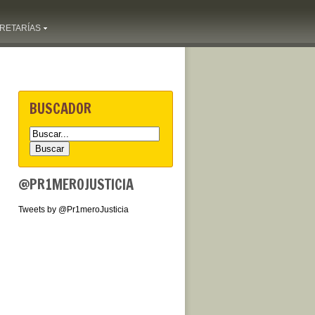
RETARÍAS
BUSCADOR
@PR1MEROJUSTICIA
Tweets by @Pr1meroJusticia