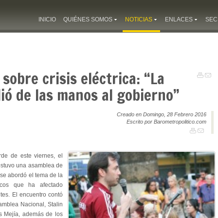
INICIO
QUIÉNES SOMOS
NOTICIAS
ENLACES
SEC
bre crisis eléctrica: “La
lió de las manos al gobierno”
Creado en Domingo, 28 Febrero 2016
Escrito por Barometropolitico.com
de de este viernes, el
stuvo una asamblea de
 se abordó el tema de la
licos que ha afectado
tes. El encuentro contó
amblea Nacional, Stalin
s Mejía, además de los