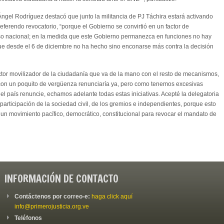
 Ángel Rodríguez destacó que junto la militancia de PJ Táchira estará activando
referendo revocatorio, “porque el Gobierno se convirtió en un factor de
apso nacional; en la medida que este Gobierno permanezca en funciones no hay
rque desde el 6 de diciembre no ha hecho sino enconarse más contra la decisión
actor movilizador de la ciudadanía que va de la mano con el resto de mecanismos,
con un poquito de vergüenza renunciaría ya, pero como tenemos excesivas
del país renuncie, echamos adelante todas estas iniciativas. Acepté la delegatoria
articipación de la sociedad civil, de los gremios e independientes, porque esto
 un movimiento pacífico, democrático, constitucional para revocar el mandato de
INFORMACIÓN DE CONTACTO
Contáctenos por correo-e:
haga click aquí
info@primerojusticia.org.ve
Teléfonos