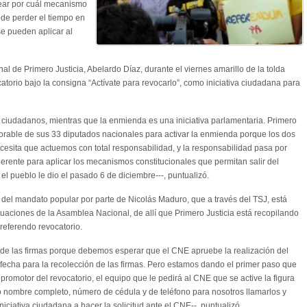
ear por cuál mecanismo
ede perder el tiempo en
se pueden aplicar al
onal de Primero Justicia, Abelardo Díaz, durante el viernes amarillo de la tolda
atorio bajo la consigna “Actívate para revocarlo”, como iniciativa ciudadana para
os ciudadanos, mientras que la enmienda es una iniciativa parlamentaria. Primero
vorable de sus 33 diputados nacionales para activar la enmienda porque los dos
esita que actuemos con total responsabilidad, y la responsabilidad pasa por
erente para aplicar los mecanismos constitucionales que permitan salir del
l pueblo le dio el pasado 6 de diciembre---, puntualizó.
 del mandato popular por parte de Nicolás Maduro, que a través del TSJ, está
tuaciones de la Asamblea Nacional, de allí que Primero Justicia está recopilando
referendo revocatorio.
 de las firmas porque debemos esperar que el CNE apruebe la realización del
la fecha para la recolección de las firmas. Pero estamos dando el primer paso que
 promotor del revocatorio, el equipo que le pedirá al CNE que se active la figura
o nombre completo, número de cédula y de teléfono para nosotros llamarlos y
iativa ciudadana a hacer la solicitud ante el CNE--, puntualizó.