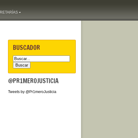
RETARÍAS
BUSCADOR
@PR1MEROJUSTICIA
Tweets by @Pr1meroJusticia