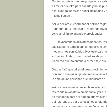
Gobierno quiere que nos pongamos a pel
es mejor que otro para sacarlo y no se pu
eso, cuando todos son constitucionales y 
mismo tiempo”.
Así lo declaró el coordinador político regi
aurinegra para impulsar el referendo revoc
solicitar el fin del mandato presidencial.
---El revocatorio lo activamos nosotros, l
Justicia pone para la enmienda el voto fa
mecanismos son válidos. Hoy este país nec
actuar en Unidad, una Unidad sólida y coh
Gobierno que no entendió el mensaje que e
Díaz señaló que tal es el desconocimiento
poniendo cualquier tipo de trabas a las ac
la data de las personas que impulsarán el 
---Por ahora no estamos en la recolección
referendo revocatorio presidencial y fije 
es recoger la data del equipo que va a ser
del referendo, y por eso estamos anotand
convocarlos a que nos acompañen como inic