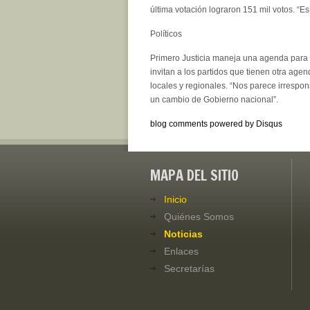
última votación lograron 151 mil votos. 
Políticos
Primero Justicia maneja una agenda para l
invitan a los partidos que tienen otra age
locales y regionales. “Nos parece irrespo
un cambio de Gobierno nacional”.
blog comments powered by
Disqus
MAPA DEL SITIO
Inicio
Quiénes Somos
Noticias
Enlaces
Secretarías