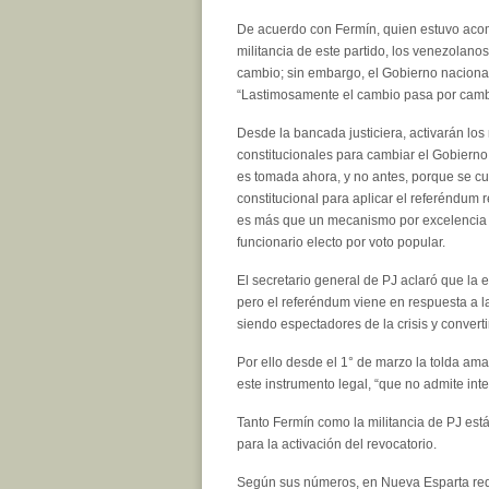
De acuerdo con Fermín, quien estuvo ac
militancia de este partido, los venezolano
cambio; sin embargo, el Gobierno naciona
“Lastimosamente el cambio pasa por cambi
Desde la bancada justiciera, activarán lo
constitucionales para cambiar el Gobierno
es tomada ahora, y no antes, porque se c
constitucional para aplicar el referéndum r
es más que un mecanismo por excelencia 
funcionario electo por voto popular.
El secretario general de PJ aclaró que l
pero el referéndum viene en respuesta a l
siendo espectadores de la crisis y converti
Por ello desde el 1° de marzo la tolda ama
este instrumento legal, “que no admite inte
Tanto Fermín como la militancia de PJ es
para la activación del revocatorio.
Según sus números, en Nueva Esparta requi