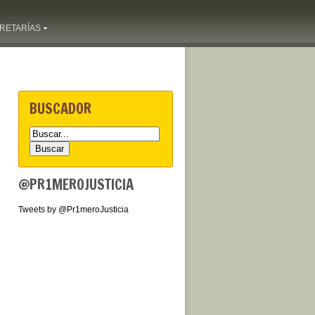
RETARÍAS
BUSCADOR
@PR1MEROJUSTICIA
Tweets by @Pr1meroJusticia