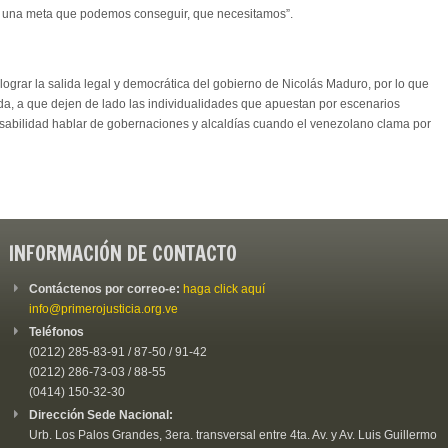
“Es una meta que podemos conseguir, que necesitamos”.
ograr la salida legal y democrática del gobierno de Nicolás Maduro, por lo que
nda, a que dejen de lado las individualidades que apuestan por escenarios
nsabilidad hablar de gobernaciones y alcaldías cuando el venezolano clama por
INFORMACIÓN DE CONTACTO
Contáctenos por correo-e:
haga click aquí
info@primerojusticia.org.ve
Teléfonos
(0212) 285-83-91 / 87-50 / 91-42
(0212) 286-73-03 / 88-55
(0414) 150-32-30
Dirección Sede Nacional:
Urb. Los Palos Grandes, 3era. transversal entre 4ta. Av. y Av. Luis Guillermo