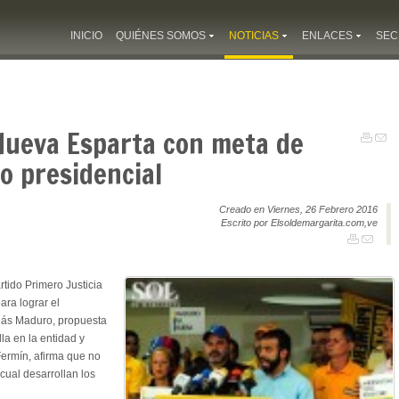
INICIO
QUIÉNES SOMOS
NOTICIAS
ENLACES
SEC
 Nueva Esparta con meta de
io presidencial
Creado en Viernes, 26 Febrero 2016
Escrito por Elsoldemargarita.com,ve
rtido Primero Justicia
ara lograr el
olás Maduro, propuesta
lla en la entidad y
Fermín, afirma que no
cual desarrollan los