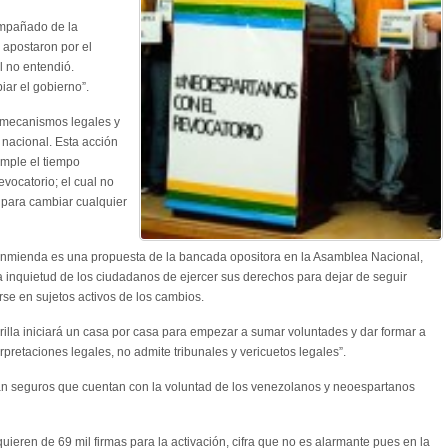
ompañado de la
s apostaron por el
l no entendió.
ar el gobierno”.
s mecanismos legales y
 nacional. Esta acción
umple el tiempo
evocatorio; el cual no
para cambiar cualquier
a enmienda es una propuesta de la bancada opositora en la Asamblea Nacional,
a inquietud de los ciudadanos de ejercer sus derechos para dejar de seguir
rse en sujetos activos de los cambios.
rilla iniciará un casa por casa para empezar a sumar voluntades y dar formar a
rpretaciones legales, no admite tribunales y vericuetos legales”.
tán seguros que cuentan con la voluntad de los venezolanos y neoespartanos
eren de 69 mil firmas para la activación, cifra que no es alarmante pues en la