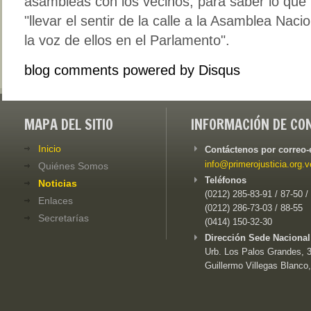
asambleas con los vecinos, para saber lo que
"llevar el sentir de la calle a la Asamblea Na
la voz de ellos en el Parlamento".
blog comments powered by
Disqus
MAPA DEL SITIO
INFORMACIÓN DE CO
Inicio
Contáctenos por correo-
info@primerojusticia.org.v
Quiénes Somos
Teléfonos
Noticias
(0212) 285-83-91 / 87-50 /
Enlaces
(0212) 286-73-03 / 88-55
Secretarías
(0414) 150-32-30
Dirección Sede Nacional
Urb. Los Palos Grandes, 3e
Guillermo Villegas Blanco,