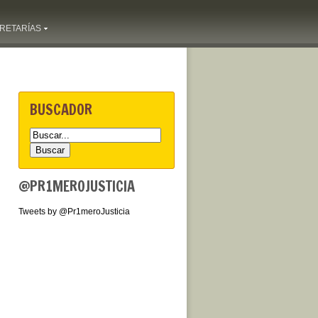
RETARÍAS
BUSCADOR
@PR1MEROJUSTICIA
Tweets by @Pr1meroJusticia