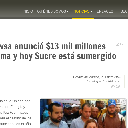
INICIO
QUIÉNES SOMOS
NOTICIAS
ENLACES
SEC
vsa anunció $13 mil millones
gma y hoy Sucre está sumergido
Creado en Viernes, 22 Enero 2016
Escrito por LaPatilla.com
da de la Unidad por
te de Energía y
os Paz Fuenmayor,
rá el destino de los
anunciados en el año