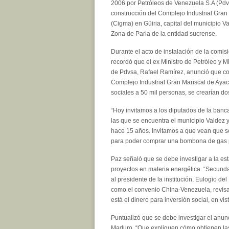
2006 por Petróleos de Venezuela S.A (Pdv
construcción del Complejo Industrial Gra
(Cigma) en Güiria, capital del municipio V
Zona de Paria de la entidad sucrense.
Durante el acto de instalación de la comis
recordó que el ex Ministro de Petróleo y M
de Pdvsa, Rafael Ramírez, anunció que con
Complejo Industrial Gran Mariscal de Ayac
sociales a 50 mil personas, se crearían do
“Hoy invitamos a los diputados de la banc
las que se encuentra el municipio Valdez 
hace 15 años. Invitamos a que vean que se
para poder comprar una bombona de gas 
Paz señaló que se debe investigar a la esta
proyectos en materia energética. “Secunda
al presidente de la institución, Eulogio d
como el convenio China-Venezuela, revisa
está el dinero para inversión social, en v
Puntualizó que se debe investigar el anunc
Maduro. “Que expliquen cómo obtienen las