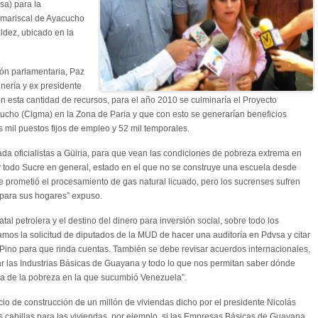
sa) para la
n mariscal de Ayacucho
aldez, ubicado en la
ión parlamentaria, Paz
inería y ex presidente
 esta cantidad de recursos, para el año 2010 se culminaría el Proyecto
ucho (Cigma) en la Zona de Paria y que con esto se generarían beneficios
s mil puestos fijos de empleo y 52 mil temporales.
ada oficialistas a Güiria, para que vean las condiciones de pobreza extrema en
y todo Sucre en general, estado en el que no se construye una escuela desde
 prometió el procesamiento de gas natural licuado, pero los sucrenses sufren
para sus hogares” expuso.
tal petrolera y el destino del dinero para inversión social, sobre todo los
mos la solicitud de diputados de la MUD de hacer una auditoría en Pdvsa y citar
el Pino para que rinda cuentas. También se debe revisar acuerdos internacionales,
r las Industrias Básicas de Guayana y todo lo que nos permitan saber dónde
ista de la pobreza en la que sucumbió Venezuela”.
io de construcción de un millón de viviendas dicho por el presidente Nicolás
 cabillas para las viviendas, por ejemplo, si las Empresas Básicas de Guayana