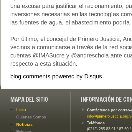
una excusa para justificar el racionamiento, pu
inversiones necesarias en las tecnologías cor
las fuentes de agua, el abastecimiento podría 
Por último, el concejal de Primero Justicia, And
vecinos a comunicarse a través de la red socia
cuentas @IMASucre y @andreschola ante cual
respecto a esta situación.
blog comments powered by
Disqus
MAPA DEL SITIO
INFORMACIÓN DE CO
Inicio
Contáctenos por correo-
info@primerojusticia.org.v
Quiénes Somos
Teléfonos
Noticias
(0212) 285-83-91 / 87-50 /
Enlaces