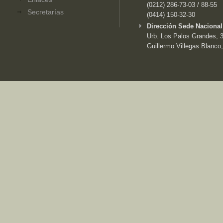
(0212) 286-73-03 / 88-55
Secretarías
(0414) 150-32-30
Dirección Sede Nacional
Urb. Los Palos Grandes, 3e
Guillermo Villegas Blanco,