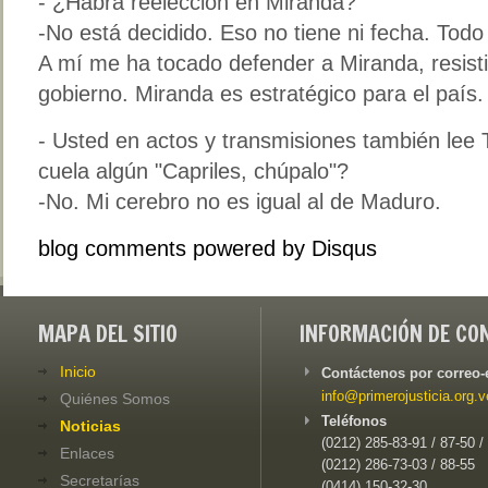
- ¿Habrá reelección en Miranda?
-No está decidido. Eso no tiene ni fecha. Todo
A mí me ha tocado defender a Miranda, resisti
gobierno. Miranda es estratégico para el país.
- Usted en actos y transmisiones también lee T
cuela algún "Capriles, chúpalo"?
-No. Mi cerebro no es igual al de Maduro.
blog comments powered by
Disqus
MAPA DEL SITIO
INFORMACIÓN DE CO
Inicio
Contáctenos por correo-
info@primerojusticia.org.v
Quiénes Somos
Teléfonos
Noticias
(0212) 285-83-91 / 87-50 /
Enlaces
(0212) 286-73-03 / 88-55
Secretarías
(0414) 150-32-30