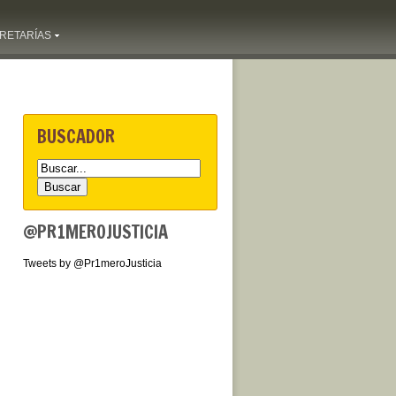
RETARÍAS
BUSCADOR
@PR1MEROJUSTICIA
Tweets by @Pr1meroJusticia