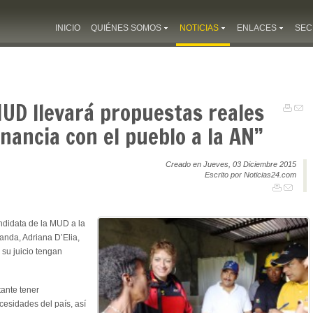
INICIO
QUIÉNES SOMOS
NOTICIAS
ENLACES
SEC
MUD llevará propuestas reales
ancia con el pueblo a la AN”
Creado en Jueves, 03 Diciembre 2015
Escrito por Noticias24.com
ndidata de la MUD a la
anda, Adriana D’Elia,
 su juicio tengan
tante tener
cesidades del país, así