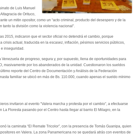
esinato de Luis Manuel
Altagracia de Orituco,
ante un mitin opositor, como un “acto criminal, producto del desespero y de la
tanto la división como la violencia nacional”.
s 2015, indicaron que el sector oficial no detendrá el cambio, porque
 crisis actual, traducida en la escasez, inflación, pésimos servicios públicos,
 e inseguridad.
 Venezuela de progreso, segura y, por supuesto, llena de oportunidades para
6-D, masivamente por los abanderados de la unidad. Cuestionaron los sueldos
l último reporte del Centro de Documentación y Análisis de la Federación
anasta familiar se ubicó en más de Bs. 110.000, cuando apenas el sueldo mínimo
cieros invitaron al evento “Valera marcha y protesta por el cambio”, a efectuarse
 La Floresta pasando por el Centro hasta llegar al barrio El Milagro, en la
conó la caminata “El Remate Tricolor”, con la presencia de Tomás Guanipa, quien
 opositores en Valera. La zona Panamericana no se quedará atrás con eventos de