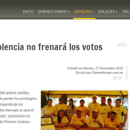
INICIO
QUIÉNES SOMOS
NOTICIAS
ENLACES
SEC
olencia no frenará los votos
Creado en Viernes, 27 Noviembre 2015
Escrito por Diarioeltiempo.com.ve
eblo quiere cambio,
e perder los privilegios
 mayoría de los
tra mensaje es que el
iedo”, precisaron en
de Primero Justicia-