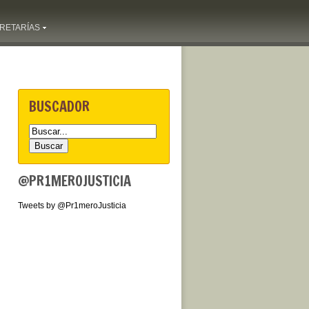
RETARÍAS
BUSCADOR
@PR1MEROJUSTICIA
Tweets by @Pr1meroJusticia