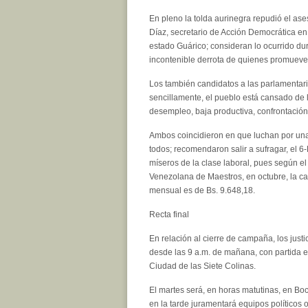
En pleno la tolda aurinegra repudió el as
Díaz, secretario de Acción Democrática en 
estado Guárico; consideran lo ocurrido dur
incontenible derrota de quienes promueven 
Los también candidatos a las parlamentaria
sencillamente, el pueblo está cansado de la
desempleo, baja productiva, confrontación
Ambos coincidieron en que luchan por una
todos; recomendaron salir a sufragar, el 
míseros de la clase laboral, pues según e
Venezolana de Maestros, en octubre, la c
mensual es de Bs. 9.648,18.
Recta final
En relación al cierre de campaña, los justi
desde las 9 a.m. de mañana, con partida en
Ciudad de las Siete Colinas.
El martes será, en horas matutinas, en Bo
en la tarde juramentará equipos políticos