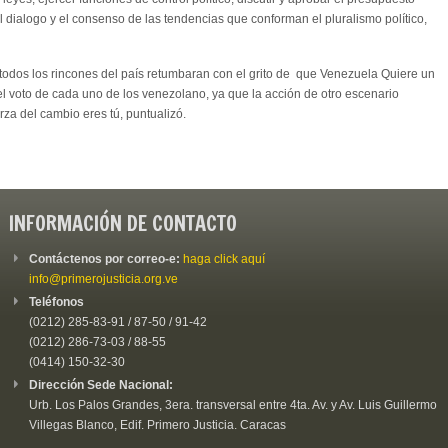
el dialogo y el consenso de las tendencias que conforman el pluralismo político,
todos los rincones del país retumbaran con el grito de que Venezuela Quiere un
el voto de cada uno de los venezolano, ya que la acción de otro escenario
za del cambio eres tú, puntualizó.
INFORMACIÓN DE CONTACTO
Contáctenos por correo-e:
haga click aquí
info@primerojusticia.org.ve
Teléfonos
(0212) 285-83-91 / 87-50 / 91-42
(0212) 286-73-03 / 88-55
(0414) 150-32-30
Dirección Sede Nacional:
Urb. Los Palos Grandes, 3era. transversal entre 4ta. Av. y Av. Luis Guillermo
Villegas Blanco, Edif. Primero Justicia. Caracas