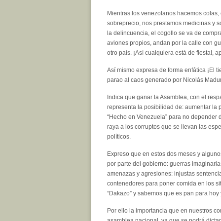
Mientras los venezolanos hacemos colas
sobreprecio, nos prestamos medicinas y 
la delincuencia, el cogollo se va de compra
aviones propios, andan por la calle con g
otro país. ¡Así cualquiera está de fiesta!, 
Así mismo expresa de forma enfática ¡El 
parao al caos generado por Nicolás Maduro 
Indica que ganar la Asamblea, con el respa
representa la posibilidad de: aumentar la 
“Hecho en Venezuela” para no depender de
raya a los corruptos que se llevan las espe
políticos.
Expreso que en estos dos meses y algunos 
por parte del gobierno: guerras imaginari
amenazas y agresiones: injustas sentencia
contenedores para poner comida en los sit
“Dakazo” y sabemos que es pan para hoy
Por ello la importancia que en nuestros co
asamblea nacional, ya que se podrá dictar l