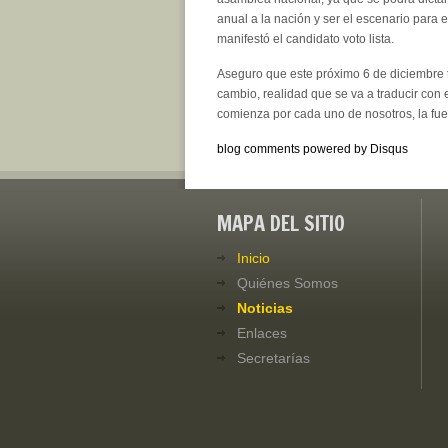
anual a la nación y ser el escenario para 
manifestó el candidato voto lista.
Aseguro que este próximo 6 de diciembre 
cambio, realidad que se va a traducir con 
comienza por cada uno de nosotros, la fuer
blog comments powered by
Disqus
MAPA DEL SITIO
Inicio
Quiénes Somos
Noticias
Enlaces
Secretarías