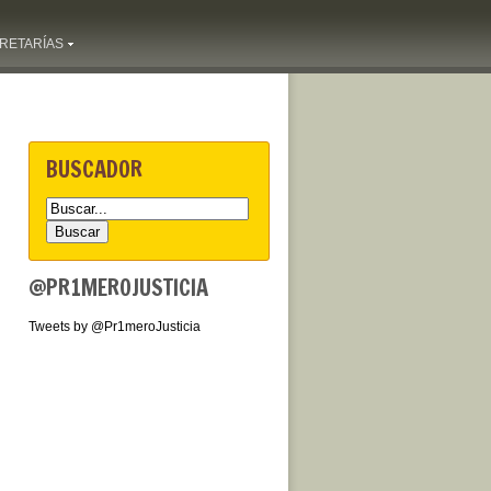
RETARÍAS
BUSCADOR
@PR1MEROJUSTICIA
Tweets by @Pr1meroJusticia