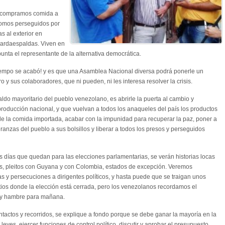
, compramos comida a
somos perseguidos por
s al exterior en
uardaespaldas. Viven en
apunta el representante de la alternativa democrática.
tiempo se acabó! y es que una Asamblea Nacional diversa podrá ponerle un
y sus colaboradores, que ni pueden, ni les interesa resolver la crisis.
ldo mayoritario del pueblo venezolano, es abrirle la puerta al cambio y
producción nacional, y que vuelvan a todos los anaqueles del país los productos
 la comida importada, acabar con la impunidad para recuperar la paz, poner a
ranzas del pueblo a sus bolsillos y liberar a todos los presos y perseguidos
días que quedan para las elecciones parlamentarias, se verán historias locas
as, pleitos con Guyana y con Colombia, estados de excepción. Veremos
s y persecuciones a dirigentes políticos, y hasta puede que se traigan unos
ios donde la elección está cerrada, pero los venezolanos recordamos el
 y hambre para mañana.
ntactos y recorridos, se explique a fondo porque se debe ganar la mayoría en la
eyes, ejercer funciones de control político, discutir y aprobar el presupuesto