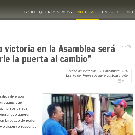
INICIO
QUIÉNES SOMOS
NOTICIAS
ENLACES
SEC
a victoria en la Asamblea será
irle la puerta al cambio”
Creado en Miércoles, 23 Septiembre 2015
Escrito por Prensa Primero Justicia Trujillo
estros diversos
parroquias que
estimonios de sus
egurar que quieren
o embriagado de poder
aseveración corresponde