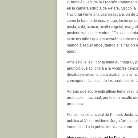
El también Jefe de la Fracción Parlamentar
en la cámara edilicia de Petare, fustigó la 
Nacional frente a la casi desaparición de 
como la harina de maíz y trigo, leche en pol
pasta, café, azúcar, aceite vegetal, margar
pasteurizados, entre otros. "Estos aliment
la de los niños que empezarán las clases e
mundo a seguir endeudando a la nación por
país".
Ante esto, el edil por la tolda aurinegra y
anunció que solicitará a la Vicepresidenci
desabastecimiento, para acabar con la inc
conseguir ni la mitad de los productos de l
Agregó que sobre este último tema, resulta
producción nacional, por lo que resaltó qu
productivo.
Por último, el concejal de Primero Justici
pública al Vicepresidente Jorge Arreaza p
tranquilidad a la población venezolana.
blog comments powered by
Disqus