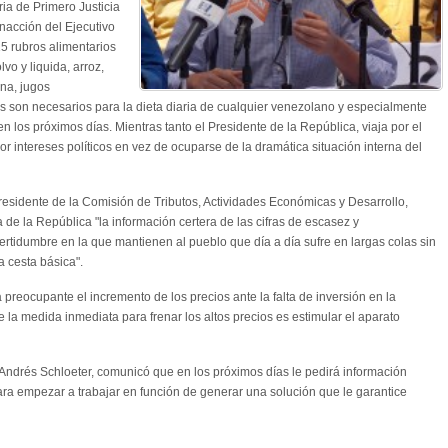
ia de Primero Justicia
inacción del Ejecutivo
15 rubros alimentarios
vo y liquida, arroz,
ina, jugos
os son necesarios para la dieta diaria de cualquier venezolano y especialmente
n los próximos días. Mientras tanto el Presidente de la República, viaja por el
 intereses políticos en vez de ocuparse de la dramática situación interna del
 presidente de la Comisión de Tributos, Actividades Económicas y Desarrollo,
a de la República "la información certera de las cifras de escasez y
ertidumbre en la que mantienen al pueblo que día a día sufre en largas colas sin
a cesta básica".
 preocupante el incremento de los precios ante la falta de inversión en la
e la medida inmediata para frenar los altos precios es estimular el aparato
a Andrés Schloeter, comunicó que en los próximos días le pedirá información
ara empezar a trabajar en función de generar una solución que le garantice