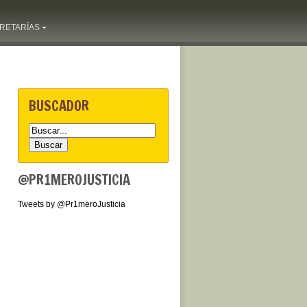
RETARÍAS
BUSCADOR
@PR1MEROJUSTICIA
Tweets by @Pr1meroJusticia