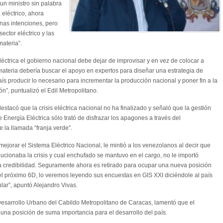
un ministro sin palabra
a
eléctrico
, ahora
nas intenciones, pero
ector eléctrico y las
ateria”.
léctrica el gobierno nacional debe dejar de improvisar y en vez de colocar a
ateria debería buscar el apoyo en expertos para diseñar una estrategia de
aís producir lo necesario para incrementar la producción nacional y poner fin a la
n”, puntualizó el Edil Metropolitano.
estacó que la crisis eléctrica nacional no ha finalizado y señaló que la gestión
 Energía Eléctrica sólo trató de disfrazar los apagones a través del
e la llamada “franja verde”.
jorar el Sistema Eléctrico Nacional, le mintió a los venezolanos al decir que
ucionaba la crisis y cual enchufado se mantuvo en el cargo, no le importó
a credibilidad. Seguramente ahora es retirado para ocupar una nueva posición
el próximo 6D, lo veremos leyendo sus encuestas en GIS XXI diciéndole al país
ar”, apuntó Alejandro Vivas.
Desarrollo Urbano del Cabildo Metropolitano de Caracas, lamentó que el
na posición de suma importancia para el desarrollo del país.