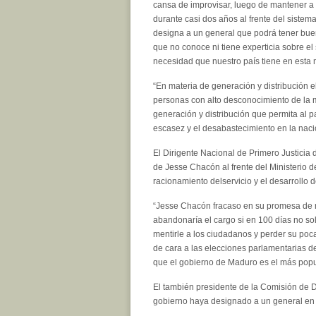
cansa de improvisar, luego de mantener a 
durante
casi
dos años al frente del sistem
designa a un general que podrá tener bue
que no conoce ni tiene experticia sobre el s
necesidad que nuestro país tiene en esta m
“En materia de generación y distribución e
personas con alto desconocimiento de la m
generación y distribución que permita al p
escasez y el desabastecimiento en la nació
El Dirigente Nacional de Primero Justicia d
de Jesse Chacón al frente del Ministerio de
racionamiento del
servicio
y el desarrollo d
“Jesse Chacón fracaso en su promesa de me
abandonaría el cargo si en 100 días no sol
mentirle a los ciudadanos y perder su poc
de
cara
a las elecciones parlamentarias d
que el gobierno de Maduro es el más popul
El también presidente de la Comisión de 
gobierno haya designado a un general en u