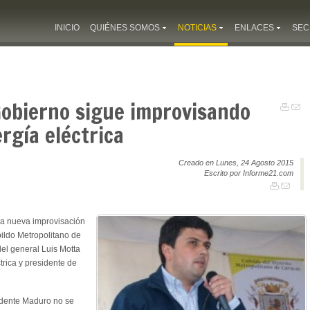
INICIO
QUIÉNES SOMOS
NOTICIAS
ENLACES
SEC
Gobierno sigue improvisando
rgía eléctrica
Creado en Lunes, 24 Agosto 2015
Escrito por Informe21.com
a nueva improvisación
bildo
Metropolitano
de
del general Luis Motta
rica y presidente de
idente Maduro no se