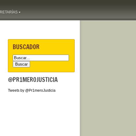
RETARÍAS
BUSCADOR
@PR1MEROJUSTICIA
Tweets by @Pr1meroJusticia