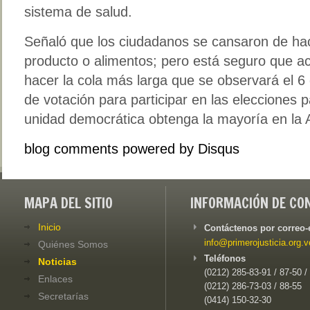
sistema de salud.
Señaló que los ciudadanos se cansaron de ha
producto o alimentos; pero está seguro que a
hacer la cola más larga que se observará el 6
de votación para participar en las elecciones 
unidad democrática obtenga la mayoría en la 
blog comments powered by
Disqus
MAPA DEL SITIO
INFORMACIÓN DE CO
Inicio
Contáctenos por correo-
info@primerojusticia.org.v
Quiénes Somos
Teléfonos
Noticias
(0212) 285-83-91 / 87-50 /
Enlaces
(0212) 286-73-03 / 88-55
Secretarías
(0414) 150-32-30