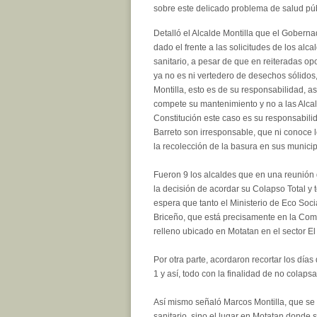
sobre este delicado problema de salud púb
Detalló el Alcalde Montilla que el Goberna
dado el frente a las solicitudes de los alc
sanitario, a pesar de que en reiteradas opo
ya no es ni vertedero de desechos sólidos
Montilla, esto es de su responsabilidad, 
compete su mantenimiento y no a las Alcald
Constitución este caso es su responsabilid
Barreto son irresponsable, que ni conoce l
la recolección de la basura en sus municipio
Fueron 9 los alcaldes que en una reunión 
la decisión de acordar su Colapso Total y
espera que tanto el Ministerio de Eco Soci
Briceño, que está precisamente en la Comi
relleno ubicado en Motatan en el sector El 
Por otra parte, acordaron recortar los día
1 y así, todo con la finalidad de no colaps
Así mismo señaló Marcos Montilla, que se r
sanitario, sino el lugar en Motatan donde