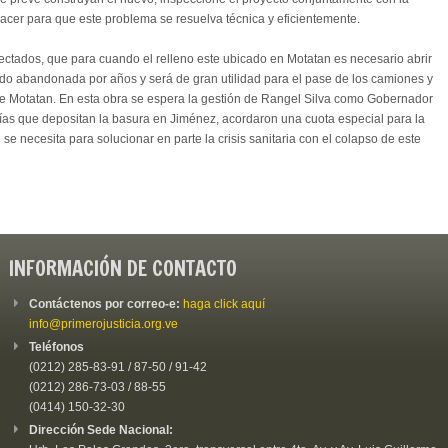
acer para que este problema se resuelva técnica y eficientemente.
afectados, que para cuando el relleno este ubicado en Motatan es necesario abrir
sido abandonada por años y será de gran utilidad para el pase de los camiones y
 de Motatan. En esta obra se espera la gestión de Rangel Silva como Gobernador
ldías que depositan la basura en Jiménez, acordaron una cuota especial para la
 necesita para solucionar en parte la crisis sanitaria con el colapso de este
INFORMACIÓN DE CONTACTO
Contáctenos por correo-e:
haga click aquí
info@primerojusticia.org.ve
Teléfonos
(0212) 285-83-91 / 87-50 / 91-42
(0212) 286-73-03 / 88-55
(0414) 150-32-30
Dirección Sede Nacional: