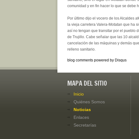
comunidad y en fin hacer lo que se debe h
Por último dijo el vocero de los Alcaldes 
la vieja carretera Valera-Motatan que ha 
así no tengan que transitar por el pueblo
de Trujillo. Cabe señalar que las 10 alca
cancelación de las máquinas y demás que se
relleno sanitario.
blog comments powered by
Disqus
MAPA DEL SITIO
Inicio
Quiénes Somos
Noticias
Enlaces
Secretarías