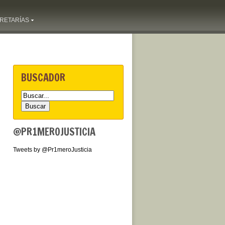
RETARÍAS
BUSCADOR
@PR1MEROJUSTICIA
Tweets by @Pr1meroJusticia