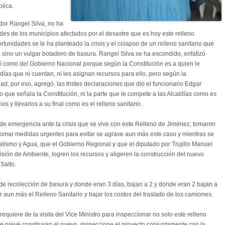
lica.
dor Rangel Silva, no ha
aldes de los municipios afectados por el desastre que es hoy este relleno
rtunidades se le ha planteado la crisis y el colapso de un relleno sanitario que
, sino un vulgar botadero de basura. Rangel Silva se ha escondido, enfatizó
así como del Gobierno Nacional porque según la Constitución es a quien le
ías que ni cuentan, ni les asignan recursos para ello, pero según la
ad, por eso, agregó, las tristes declaraciones que dio el funcionario Edgar
o que señala la Constitución, ni la parte que le compete a las Alcaldías como es
s y llevarlos a su final como es el relleno sanitario.
de emergencia ante la crisis que se vive con este Relleno de Jiménez, tomaron
 tomar medidas urgentes para evitar se agrave aun más este caso y mientras se
alismo y Agua, que el Gobierno Regional y que el diputado por Trujillo Manuel
sión de Ambiente, logren los recursos y aligeren la construcción del nuevo
Salto.
s de recolección de basura y donde eran 3 días, bajan a 2 y donde eran 2 bajan a
ar aun más el Relleno Sanitario y bajar los costos del traslado de los camiones.
equiere de la visita del Vice Ministro para inspeccionar no solo este relleno
 se prevé construyan el nuevo, inspeccione el proyecto conjuntamente con la