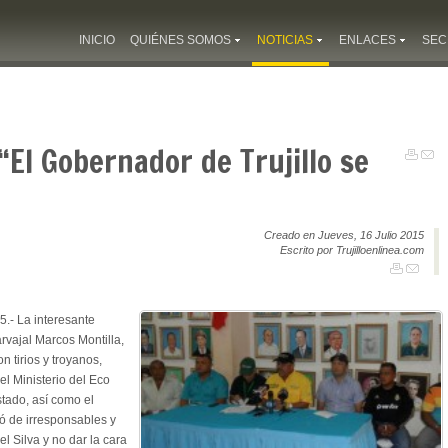
INICIO
QUIÉNES SOMOS
NOTICIAS
ENLACES
SEC
“El Gobernador de Trujillo se
Creado en Jueves, 16 Julio 2015
Escrito por Trujilloenlinea.com
5.- La interesante
rvajal Marcos Montilla,
 tirios y troyanos,
l Ministerio del Eco
tado, así como el
ó de irresponsables y
 Silva y no dar la cara