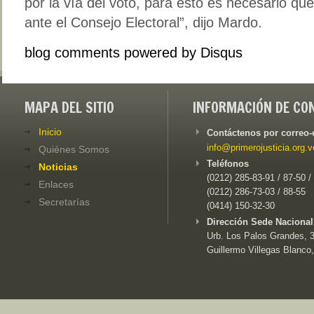
por la vía del voto, para esto es necesario qu
ante el Consejo Electoral”, dijo Mardo.
blog comments powered by
Disqus
MAPA DEL SITIO
INFORMACIÓN DE CO
Inicio
Contáctenos por correo-
info@primerojusticia.org.v
Quiénes Somos
Teléfonos
Noticias
(0212) 285-83-91 / 87-50 /
Enlaces
(0212) 286-73-03 / 88-55
Secretarías
(0414) 150-32-30
Dirección Sede Nacional
Urb. Los Palos Grandes, 3e
Guillermo Villegas Blanco,