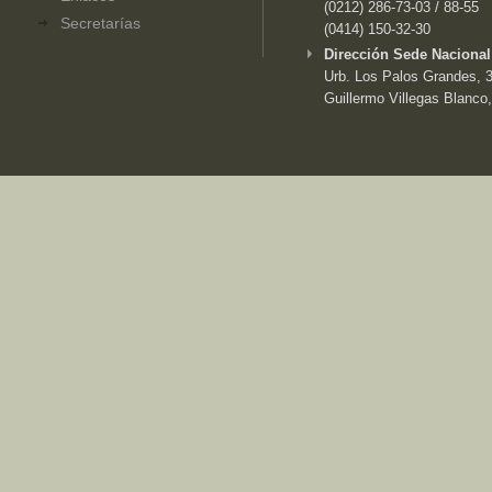
(0212) 286-73-03 / 88-55
Secretarías
(0414) 150-32-30
Dirección Sede Nacional
Urb. Los Palos Grandes, 3e
Guillermo Villegas Blanco,