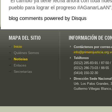
“El cambio ya tiene fecha ahora con toda nuest
pueblo para lograr el progreso #AGanarLaAN”,
blog comments powered by
Disqus
MAPA DEL SITIO
INFORMACIÓN DE CO
Inicio
Contáctenos por correo-
info@primerojusticia.org.v
Quiénes Somos
Teléfonos
Noticias
(0212) 285-83-91 / 87-50 /
Enlaces
(0212) 286-73-03 / 88-55
Secretarías
(0414) 150-32-30
Dirección Sede Nacional
Urb. Los Palos Grandes, 3e
Guillermo Villegas Blanco,