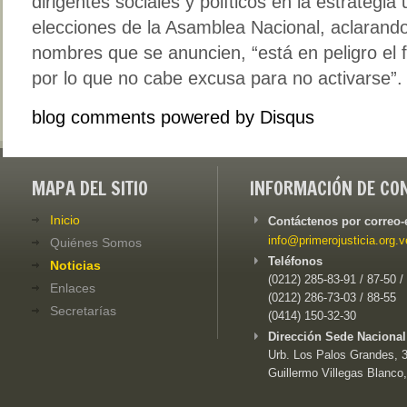
dirigentes sociales y políticos en la estrategia 
elecciones de la Asamblea Nacional, aclarando
nombres que se anuncien, “está en peligro el fu
por lo que no cabe excusa para no activarse”.
blog comments powered by
Disqus
MAPA DEL SITIO
INFORMACIÓN DE CO
Inicio
Contáctenos por correo-
info@primerojusticia.org.v
Quiénes Somos
Teléfonos
Noticias
(0212) 285-83-91 / 87-50 /
Enlaces
(0212) 286-73-03 / 88-55
Secretarías
(0414) 150-32-30
Dirección Sede Nacional
Urb. Los Palos Grandes, 3e
Guillermo Villegas Blanco,