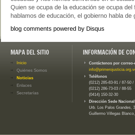
Quien se ocupa de la educación se ocupa del 
hablamos de educación, el gobierno habla de 
blog comments powered by
Disqus
MAPA DEL SITIO
INFORMACIÓN DE CO
Inicio
Contáctenos por correo-
info@primerojusticia.org.v
Quiénes Somos
Teléfonos
Noticias
(0212) 285-83-91 / 87-50 /
Enlaces
(0212) 286-73-03 / 88-55
Secretarías
(0414) 150-32-30
Dirección Sede Nacional
Urb. Los Palos Grandes, 3e
Guillermo Villegas Blanco,