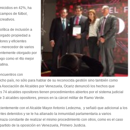
omicidios en 42%, ha
campos de fútbol,
creativos.
lítica de inclusión a
otorgado propiedad a
ores y eficientes
o merecedor de varios
cientemente otorgado por
ogo como el 4to mejor
atina.
 encuentros con
cho país, no sólo para hablar de su reconocida gestión sino también como
 la Asociación de Alcaldes por Venezuela, Ocariz denunció los hechos que
os 74 alcaldes opositores tienen procedimientos abiertos por el sistema judicial
 3 alcaldes opositores, presos en la cárcel militar de Ramo Verde.
cientemente con el Alcalde Mayor Antonio Ledezma, y señaló que adicional a los
antes detenidos y se le ha allanado la inmunidad parlamentaria a varios
naza constante de realizar el mismo procedimiento con otros, como es el caso
 partido de la oposición en Venezuela, Primero Justicia.