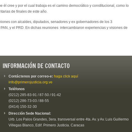
e él cree y por el cual trabaja es el camino democrático y constitucional, como lo
tarias de finales de este año.
uniones con alcaldes, diputados, senadores y ex gobernadores de los 3
RI, PAN, y el PRD. En dichas reuniones intercambiaron experiencias y visiones de
INFORMACIÓN DE CONTACTO
Contáctenos por correo-e:
haga click aquí
info@primerojusticia.org.ve
Teléfonos
(0212) 285-83-91 / 87-50 / 91-42
(0212) 286-73-03 / 88-55
(0414) 150-32-30
Dirección Sede Nacional:
Urb. Los Palos Grandes, 3era. transversal entre 4ta. Av. y Av. Luis Guillermo
Villegas Blanco, Edif. Primero Justicia. Caracas