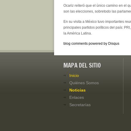
Ocariz reiteró que el único camino en el qu
son las elecciones, sobretodo las parlamen
En su visita a México tuvo importantes re
principales partidos políticos del país: P
la América Latina.
blog comments powered by
Disqus
MAPA DEL SITIO
Inicio
Quiénes Somos
Noticias
Enlaces
Secretarías