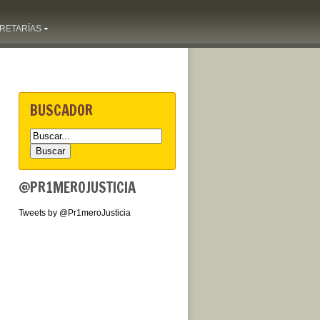
RETARÍAS
BUSCADOR
@PR1MEROJUSTICIA
Tweets by @Pr1meroJusticia