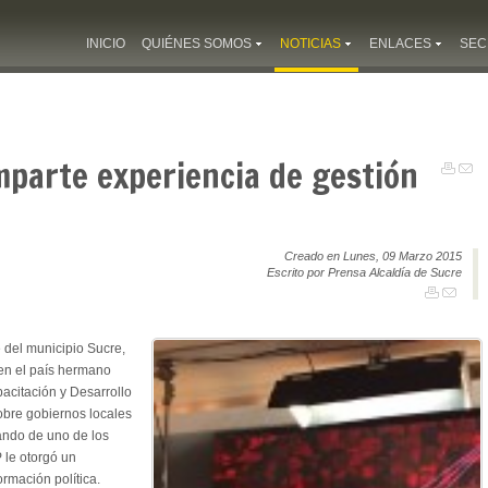
INICIO
QUIÉNES SOMOS
NOTICIAS
ENLACES
SEC
mparte experiencia de gestión
Creado en Lunes, 09 Marzo 2015
Escrito por Prensa Alcaldía de Sucre
 del municipio Sucre,
 en el país hermano
pacitación y Desarrollo
obre gobiernos locales
ando de uno de los
 le otorgó un
rmación política.