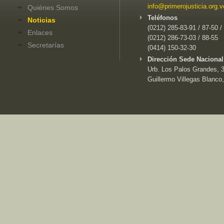
info@primerojusticia.org.v
Quiénes Somos
Teléfonos
Noticias
(0212) 285-83-91 / 87-50 /
Enlaces
(0212) 286-73-03 / 88-55
Secretarías
(0414) 150-32-30
Dirección Sede Nacional
Urb. Los Palos Grandes, 3e
Guillermo Villegas Blanco,