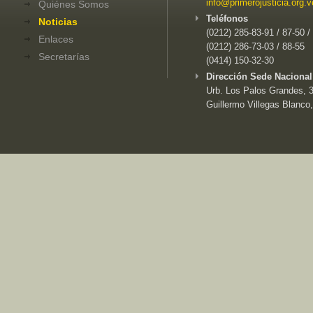
info@primerojusticia.org.v
Quiénes Somos
Teléfonos
Noticias
(0212) 285-83-91 / 87-50 /
Enlaces
(0212) 286-73-03 / 88-55
Secretarías
(0414) 150-32-30
Dirección Sede Nacional
Urb. Los Palos Grandes, 3e
Guillermo Villegas Blanco,