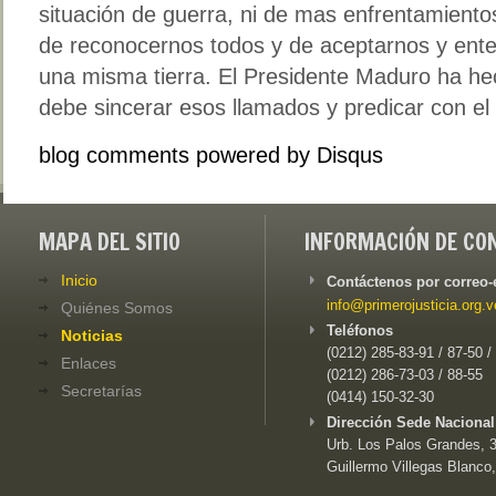
situación de guerra, ni de mas enfrentamientos
de reconocernos todos y de aceptarnos y ent
una misma tierra. El Presidente Maduro ha he
debe sincerar esos llamados y predicar con el
blog comments powered by
Disqus
MAPA DEL SITIO
INFORMACIÓN DE CO
Inicio
Contáctenos por correo-
info@primerojusticia.org.v
Quiénes Somos
Teléfonos
Noticias
(0212) 285-83-91 / 87-50 /
Enlaces
(0212) 286-73-03 / 88-55
Secretarías
(0414) 150-32-30
Dirección Sede Nacional
Urb. Los Palos Grandes, 3e
Guillermo Villegas Blanco,