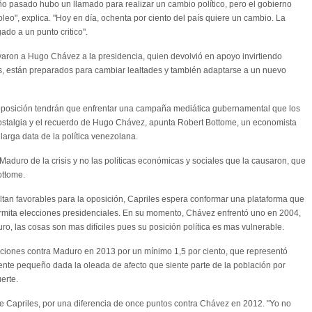
 año pasado hubo un llamado para realizar un cambio político, pero el gobierno
oleo", explica. "Hoy en día, ochenta por ciento del país quiere un cambio. La
do a un punto critico".
evaron a Hugo Chávez a la presidencia, quien devolvió en apoyo invirtiendo
s, están preparados para cambiar lealtades y también adaptarse a un nuevo
e oposición tendrán que enfrentar una campaña mediática gubernamental que los
nostalgia y el recuerdo de Hugo Chávez, apunta Robert Bottome, un economista
arga data de la política venezolana.
aduro de la crisis y no las políticas económicas y sociales que la causaron, que
ottome.
ultan favorables para la oposición, Capriles espera conformar una plataforma que
rmita elecciones presidenciales. En su momento, Chávez enfrentó uno en 2004,
ro, las cosas son mas difíciles pues su posición política es mas vulnerable.
ecciones contra Maduro en 2013 por un mínimo 1,5 por ciento, que representó
te pequeño dada la oleada de afecto que siente parte de la población por
erte.
te Capriles, por una diferencia de once puntos contra Chávez en 2012. "Yo no