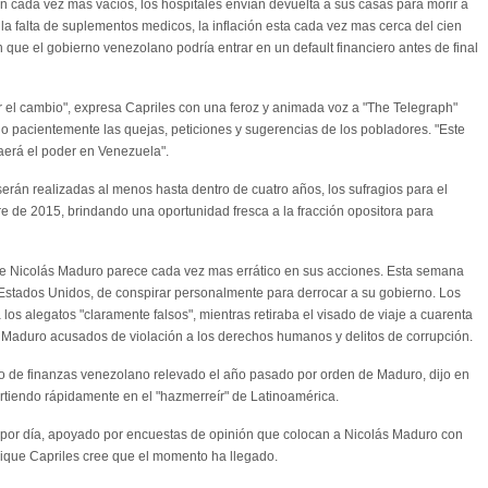
 cada vez mas vacíos, los hospitales envían devuelta a sus casas para morir a
a falta de suplementos medicos, la inflación esta cada vez mas cerca del cien
 que el gobierno venezolano podría entrar en un default financiero antes de final
 el cambio", expresa Capriles con una feroz y animada voz a "The Telegraph"
 pacientemente las quejas, peticiones y sugerencias de los pobladores. "Este
aerá el poder en Venezuela".
erán realizadas al menos hasta dentro de cuatro años, los sufragios para el
 de 2015, brindando una oportunidad fresca a la fracción opositora para
nte Nicolás Maduro parece cada vez mas errático en sus acciones. Esta semana
 Estados Unidos, de conspirar personalmente para derrocar a su gobierno. Los
s alegatos "claramente falsos", mientras retiraba el visado de viaje a cuarenta
de Maduro acusados de violación a los derechos humanos y delitos de corrupción.
ro de finanzas venezolano relevado el año pasado por orden de Maduro, dijo en
irtiendo rápidamente en el "hazmerreír" de Latinoamérica.
 por día, apoyado por encuestas de opinión que colocan a Nicolás Maduro con
rique Capriles cree que el momento ha llegado.