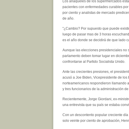
Los anaqueles de los supermercados están
pacientes con enfermedades curables por l
por ciento y analistas de mercado predicen
de año.
"¿Cambio? Por supuesto que puede existir
luego de pasar mas de 3 horas escuchando
es el año donde se decidirá de que lado c
Aunque las elecciones presidenciales no s
parlamento deben tomar lugar en diciembre
confrontarse al Partido Socialista Unido.
Ante las crecientes presiones, el preside
acusó a Joe Biden, Vicepresidente de los
norteamericanos respondieron llamando a lo
y tres funcionarios de la administración 
Recientemente, Jorge Giordani, ex-minist
una entrevista que su país se estaba conv
Con un descontento popular creciente día
solo veinte por ciento de aprobación, Hen