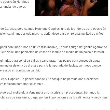
r de oposición Henrique
h anunciando que es
e de Caracas, pero cuando Henrique Capriles, uno de los líderes de la oposición
ación caminando a toda marcha, abriéndose paso entre una multitud de niños
tir con unos niños en un castillo inflable, Capriles surge del gentío agarrando
ielo Valle, una población de casas de ladrillo en medio de un paisaje forestal.
uinarias para construir calles y carreteras, más pozos para conseguir agua
e, un mejor sistema de drenaje para la temporada de lluvias, un nuevo campo
uiere algo en común: un cambio.
, es si Capriles, un gobernador de 42 años que ha perdido dos elecciones
re indicado para traer el cambio.
troleo está metiendo a Venezuela en una crisis sin precedentes, frenando la
dolares y de esa forma, pagar por las importaciones de los alimentos y medicinas