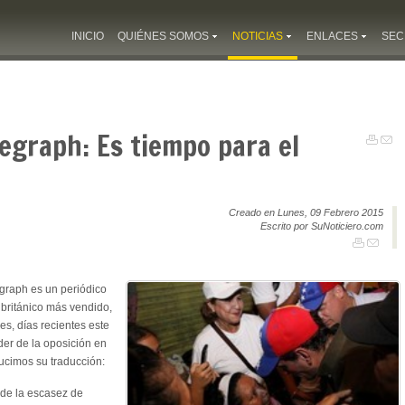
INICIO
QUIÉNES SOMOS
NOTICIAS
ENLACES
SEC
legraph: Es tiempo para el
Creado en Lunes, 09 Febrero 2015
Escrito por SuNoticiero.com
graph es un periódico
 británico más vendido,
s, días recientes este
íder de la oposición en
ucimos su traducción:
de la escasez de