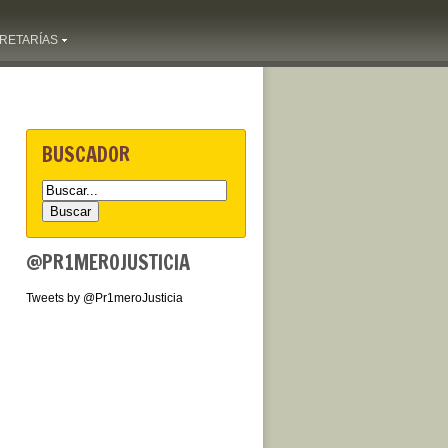
RETARÍAS
BUSCADOR
@PR1MEROJUSTICIA
Tweets by @Pr1meroJusticia