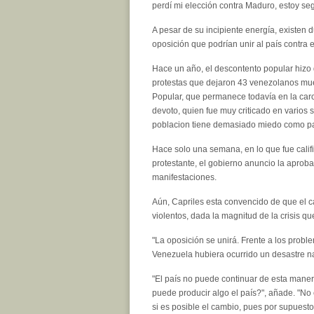
perdí mi elección contra Maduro, estoy se
A pesar de su incipiente energía, existen d
oposición que podrían unir al país contra 
Hace un año, el descontento popular hizo q
protestas que dejaron 43 venezolanos mue
Popular, que permanece todavía en la carc
devoto, quien fue muy criticado en varios 
poblacion tiene demasiado miedo como par
Hace solo una semana, en lo que fue calif
protestante, el gobierno anuncio la aprobac
manifestaciones.
Aún, Capriles esta convencido de que el ca
violentos, dada la magnitud de la crisis qu
"La oposición se unirá. Frente a los probl
Venezuela hubiera ocurrido un desastre na
"El país no puede continuar de esta maner
puede producir algo el país?", añade. "No
si es posible el cambio, pues por supuesto