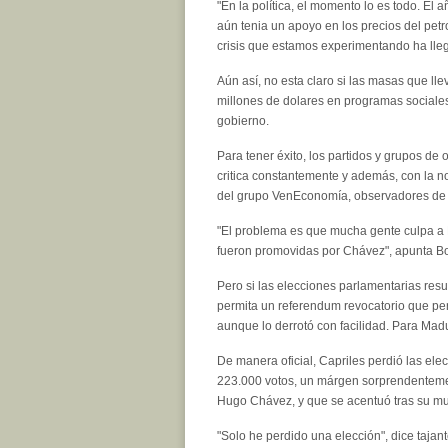
"En la política, el momento lo es todo. El
aún tenia un apoyo en los precios del petr
crisis que estamos experimentando ha llega
Aún así, no esta claro si las masas que ll
millones de dolares en programas sociale
gobierno.
Para tener éxito, los partidos y grupos d
critica constantemente y además, con la 
del grupo VenEconomía, observadores de l
"El problema es que mucha gente culpa a M
fueron promovidas por Chávez", apunta B
Pero si las elecciones parlamentarias res
permita un referendum revocatorio que pe
aunque lo derrotó con facilidad. Para Madu
De manera oficial, Capriles perdió las el
223.000 votos, un márgen sorprendentemen
Hugo Chávez, y que se acentuó tras su mu
"Solo he perdido una elección", dice tajan