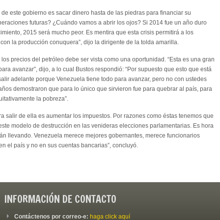
de este gobierno es sacar dinero hasta de las piedras para financiar su
generaciones futuras? ¿Cuándo vamos a abrir los ojos? Si 2014 fue un año duro
cimiento, 2015 será mucho peor. Es mentira que esta crisis permitirá a los
con la producción conuquera”, dijo la dirigente de la tolda amarilla.
 los precios del petróleo debe ser vista como una oportunidad. “Esta es una gran
 para avanzar”, dijo, a lo cual Bustos respondió: “Por supuesto que esto que está
alir adelante porque Venezuela tiene todo para avanzar, pero no con ustedes
años demostraron que para lo único que sirvieron fue para quebrar al país, para
quitativamente la pobreza”.
ra salir de ella es aumentar los impuestos. Por razones como éstas tenemos que
este modelo de destrucción en las venideras elecciones parlamentarias. Es hora
tán llevando. Venezuela merece mejores gobernantes, merece funcionarios
en el país y no en sus cuentas bancarias”, concluyó.
INFORMACIÓN DE CONTACTO
Contáctenos por correo-e:
haga click aquí