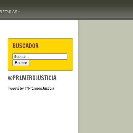
RETARÍAS
BUSCADOR
@PR1MEROJUSTICIA
Tweets by @Pr1meroJusticia