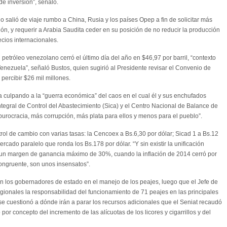
de inversión”, señaló.
o salió de viaje rumbo a China, Rusia y los países Opep a fin de solicitar más
, y requerir a Arabia Saudita ceder en su posición de no reducir la producción
ecios internacionales.
 petróleo venezolano cerró el último día del año en $46,97 por barril, “contexto
ezuela”, señaló Bustos, quien sugirió al Presidente revisar el Convenio de
percibir $26 mil millones.
 culpando a la “guerra económica” del caos en el cual él y sus enchufados
ntegral de Control del Abastecimiento (Sica) y el Centro Nacional de Balance de
urocracia, más corrupción, más plata para ellos y menos para el pueblo”.
rol de cambio con varias tasas: la Cencoex a Bs.6,30 por dólar; Sicad 1 a Bs.12
ercado paralelo que ronda los Bs.178 por dólar. “Y sin existir la unificación
 un margen de ganancia máximo de 30%, cuando la inflación de 2014 cerró por
ngruente, son unos insensatos”.
án los gobernadores de estado en el manejo de los peajes, luego que el Jefe de
ionales la responsabilidad del funcionamiento de 71 peajes en las principales
se cuestionó a dónde irán a parar los recursos adicionales que el Seniat recaudó
or concepto del incremento de las alícuotas de los licores y cigarrillos y del