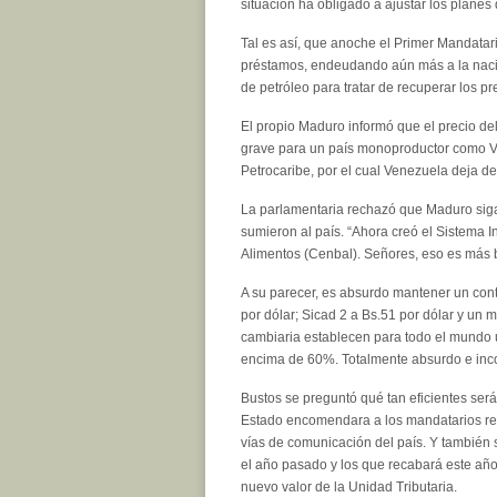
situación ha obligado a ajustar los planes 
Tal es así, que anoche el Primer Mandatari
préstamos, endeudando aún más a la nación
de petróleo para tratar de recuperar los pr
El propio Maduro informó que el precio del
grave para un país monoproductor como Ven
Petrocaribe, por el cual Venezuela deja de 
La parlamentaria rechazó que Maduro siga
sumieron al país. “Ahora creó el Sistema I
Alimentos (Cenbal). Señores, eso es más b
A su parecer, es absurdo mantener un cont
por dólar; Sicad 2 a Bs.51 por dólar y un m
cambiaria establecen para todo el mundo
encima de 60%. Totalmente absurdo e inco
Bustos se preguntó qué tan eficientes ser
Estado encomendara a los mandatarios reg
vías de comunicación del país. Y también 
el año pasado y los que recabará este año p
nuevo valor de la Unidad Tributaria.