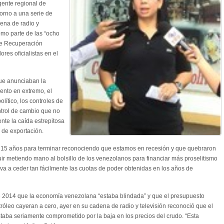
igente regional de
torno a una serie de
ena de radio y
omo parte de las “ocho
 de Recuperación
res oficialistas en el
que anunciaban la
ento en extremo, el
lítico, los controles de
ntrol de cambio que no
ente la caída estrepitosa
o de exportación.
n 15 años para terminar reconociendo que estamos en recesión y que quebraron
uir metiendo mano al bolsillo de los venezolanos para financiar más proselitismo
o va a ceder tan fácilmente las cuotas de poder obtenidas en los años de
 2014 que la economía venezolana “estaba blindada” y que el presupuesto
róleo cayeran a cero, ayer en su cadena de radio y televisión reconoció que el
taba seriamente comprometido por la baja en los precios del crudo. “Esta