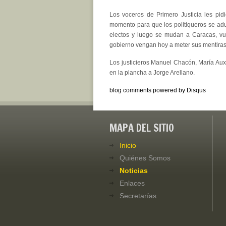
Los voceros de Primero Justicia les pid
momento para que los politiqueros se ad
electos y luego se mudan a Caracas, v
gobierno vengan hoy a meter sus mentiras”
Los justicieros Manuel Chacón, María Au
en la plancha a Jorge Arellano.
blog comments powered by
Disqus
MAPA DEL SITIO
Inicio
Quiénes Somos
Noticias
Enlaces
Secretarías