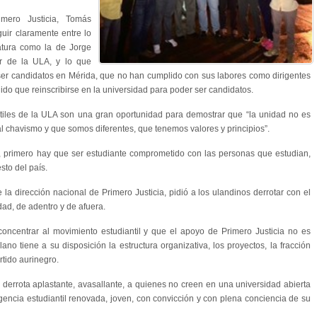
imero Justicia, Tomás
guir claramente entre lo
atura como la de Jorge
ar de la ULA, y lo que
 ser candidatos en Mérida, que no han cumplido con sus labores como dirigentes
do que reinscribirse en la universidad para poder ser candidatos.
ntiles de la ULA son una gran oportunidad para demostrar que “la unidad no es
 chavismo y que somos diferentes, que tenemos valores y principios”.
, primero hay que ser estudiante comprometido con las personas que estudian,
sto del país.
e la dirección nacional de Primero Justicia, pidió a los ulandinos derrotar con el
dad, de adentro y de afuera.
oncentrar al movimiento estudiantil y que el apoyo de Primero Justicia no es
lano tiene a su disposición la estructura organizativa, los proyectos, la fracción
rtido aurinegro.
derrota aplastante, avasallante, a quienes no creen en una universidad abierta
gencia estudiantil renovada, joven, con convicción y con plena conciencia de su