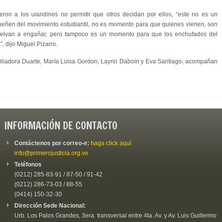
ieron a los ulandinos no permitir que otros decidan por ellos, “este no es un
ueñen del movimiento estudiantil, no es momento para que quienes vienen, son
uelvan a engañar, pero tampoco es un momento para que los enchufados del
, dijo Miguel Pizarro.
xiliadora Duarte, María Luisa Gordon, Layrin Daboin y Eva Santiago, acompañan
INFORMACIÓN DE CONTACTO
Contáctenos por correo-e:
haga click aquí
info@primerojusticia.org.ve
Teléfonos
(0212) 285-83-91 / 87-50 / 91-42
(0212) 286-73-03 / 88-55
(0414) 150-32-30
Dirección Sede Nacional:
Urb. Los Palos Grandes, 3era. transversal entre 4ta. Av. y Av. Luis Guillermo