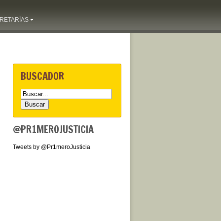
RETARÍAS
BUSCADOR
@PR1MEROJUSTICIA
Tweets by @Pr1meroJusticia