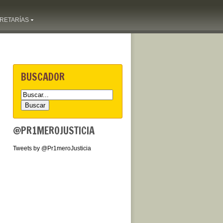
RETARÍAS
BUSCADOR
@PR1MEROJUSTICIA
Tweets by @Pr1meroJusticia