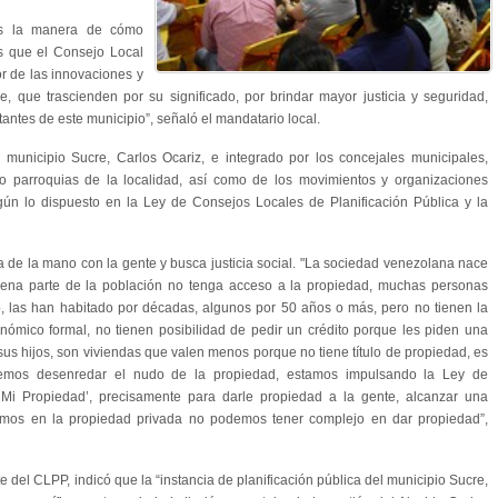
os la manera de cómo
s que el Consejo Local
r de las innovaciones y
que trascienden por su significado, por brindar mayor justicia y seguridad,
tantes de este municipio”, señaló el mandatario local.
 municipio Sucre, Carlos Ocariz, e integrado por los concejales municipales,
o parroquias de la localidad, así como de los movimientos y organizaciones
según lo dispuesto en la Ley de Consejos Locales de Planificación Pública y la
 de la mano con la gente y busca justicia social. "La sociedad venezolana nace
buena parte de la población no tenga acceso a la propiedad, muchas personas
 las han habitado por décadas, algunos por 50 años o más, pero no tienen la
nómico formal, no tienen posibilidad de pedir un crédito porque les piden una
sus hijos, son viviendas que valen menos porque no tiene título de propiedad, es
eremos desenredar el nudo de la propiedad, estamos impulsando la Ley de
‘Mi Propiedad’, precisamente para darle propiedad a la gente, alcanzar una
eemos en la propiedad privada no podemos tener complejo en dar propiedad”,
e del CLPP, indicó que la “instancia de planificación pública del municipio Sucre,