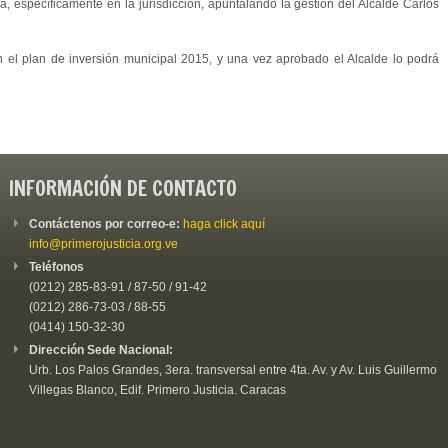
a, específicamente en la jurisdicción, apuntalando la gestión del Alcalde Carlos
 el plan de inversión municipal 2015, y una vez aprobado el Alcalde lo podrá
INFORMACIÓN DE CONTACTO
Contáctenos por correo-e:
haga click aquí
info@primerojusticia.org.ve
Teléfonos
(0212) 285-83-91 / 87-50 / 91-42
(0212) 286-73-03 / 88-55
(0414) 150-32-30
Dirección Sede Nacional:
Urb. Los Palos Grandes, 3era. transversal entre 4ta. Av. y Av. Luis Guillermo
Villegas Blanco, Edif. Primero Justicia. Caracas