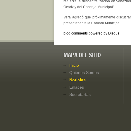
refuerza la descentralización en Venezuel
Ocariz y del Concejo Municipal”.
Vera agregó que próximamente discutirán
presentar ante la Cámara Municipal.
blog comments powered by
Disqus
MAPA DEL SITIO
Inicio
Quiénes Somos
Noticias
Enlaces
Secretarías