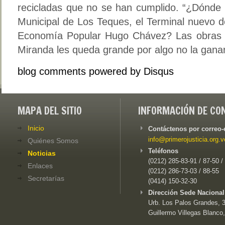
recicladas que no se han cumplido. “¿Dónde e
Municipal de Los Teques, el Terminal nuevo 
Economía Popular Hugo Chávez? Las obras s
Miranda les queda grande por algo no la gana
blog comments powered by
Disqus
MAPA DEL SITIO
INFORMACIÓN DE CO
Inicio
Contáctenos por correo-
info@primerojusticia.org.v
Quiénes Somos
Teléfonos
Noticias
(0212) 285-83-91 / 87-50 /
Enlaces
(0212) 286-73-03 / 88-55
Secretarías
(0414) 150-32-30
Dirección Sede Nacional
Urb. Los Palos Grandes, 3e
Guillermo Villegas Blanco,