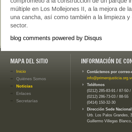
comprometió a la construcción de un parque in
múltiple en Los Mollejones II, a la mejora de l
una cancha, así como también a la limpieza y
sector.
blog comments powered by
Disqus
MAPA DEL SITIO
INFORMACIÓN DE CO
Inicio
Contáctenos por correo-
info@primerojusticia.org.v
Quiénes Somos
Teléfonos
Noticias
(0212) 285-83-91 / 87-50 /
Enlaces
(0212) 286-73-03 / 88-55
Secretarías
(0414) 150-32-30
Dirección Sede Nacional
Urb. Los Palos Grandes, 3e
Guillermo Villegas Blanco,