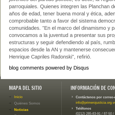
parroquiales. Quienes integren las Planchan d
años de edad, tener buena moral y ética, ade
comprobable tanto a favor del sistema democr
comunidades. "En el marco del dinamismo y pa
convocamos a la juventud a presentar sus pro
estructuras y seguir defendiendo al país, rum
espacios desde la AN y mantenerse consecuen
Henrique Capriles Radonski", refirió.
blog comments powered by
Disqus
MAPA DEL SITIO
INFORMACIÓN DE CO
Inicio
Contáctenos por correo-
info@primerojusticia.org.v
Quiénes Somos
Teléfonos
Noticias
(0212) 285-83-91 / 87-50 /