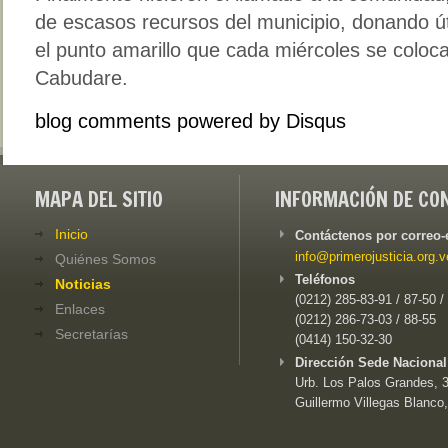
de escasos recursos del municipio, donando úti
el punto amarillo que cada miércoles se coloca
Cabudare.
blog comments powered by
Disqus
MAPA DEL SITIO
INFORMACIÓN DE CO
Inicio
Contáctenos por correo-
info@primerojusticia.org.v
Quiénes Somos
Teléfonos
Noticias
(0212) 285-83-91 / 87-50 /
Enlaces
(0212) 286-73-03 / 88-55
Secretarías
(0414) 150-32-30
Dirección Sede Nacional
Urb. Los Palos Grandes, 3e
Guillermo Villegas Blanco,