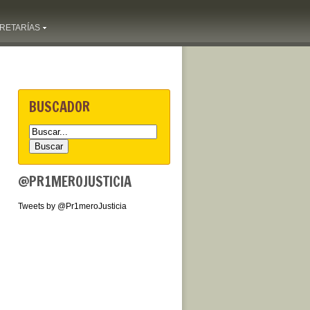
RETARÍAS
BUSCADOR
@PR1MEROJUSTICIA
Tweets by @Pr1meroJusticia