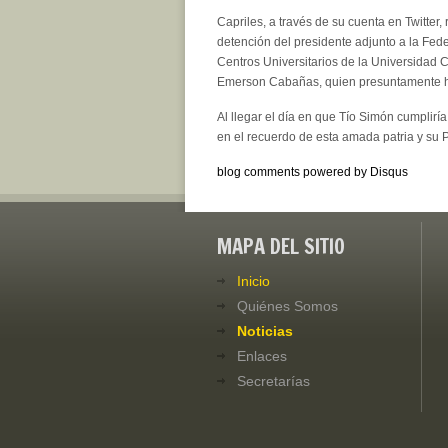
Capriles, a través de su cuenta en Twitter
detención del presidente adjunto a la Fed
Centros Universitarios de la Universidad 
Emerson Cabañas, quien presuntamente ha
Al llegar el día en que Tío Simón cumplirí
en el recuerdo de esta amada patria y su P
blog comments powered by
Disqus
MAPA DEL SITIO
Inicio
Quiénes Somos
Noticias
Enlaces
Secretarías