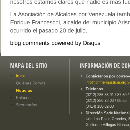
nosotros estamos claros que nadie es más fuer
La Asociación de Alcaldes por Venezuela tamb
Enrique Franceschi, alcalde del municipio Ari
ocurrido el pasado 20 de julio.
blog comments powered by
Disqus
MAPA DEL SITIO
INFORMACIÓN DE CO
Inicio
Contáctenos por correo-
info@primerojusticia.org.v
Quiénes Somos
Teléfonos
Noticias
(0212) 285-83-91 / 87-50 /
Enlaces
(0212) 286-73-03 / 88-55
Secretarías
(0414) 150-32-30
Dirección Sede Nacional
Urb. Los Palos Grandes, 3e
Guillermo Villegas Blanco,