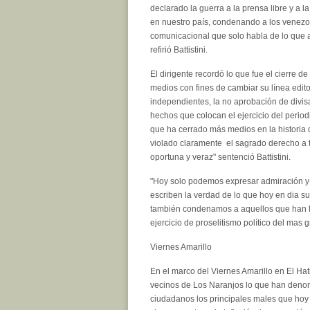
declarado la guerra a la prensa libre y a l
en nuestro país, condenando a los venez
comunicacional que solo habla de lo que a
refirió Battistini.
El dirigente recordó lo que fue el cierre 
medios con fines de cambiar su línea edit
independientes, la no aprobación de divisa
hechos que colocan el ejercicio del period
que ha cerrado más medios en la historia 
violado claramente el sagrado derecho a t
oportuna y veraz" sentenció Battistini.
"Hoy solo podemos expresar admiración y 
escriben la verdad de lo que hoy en dia suc
también condenamos a aquellos que han he
ejercicio de proselitismo político del mas g
Viernes Amarillo
En el marco del Viernes Amarillo en El Hat
vecinos de Los Naranjos lo que han denom
ciudadanos los principales males que hoy 