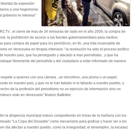
a libertad de expresión
olanos a una hegemonía
l gobierno le interesa"
de RCTV , el cierre de mas de 34 emisoras de radio en el año 2009, la compra de
orial, la prohibición de acceso a las fuentes gubernamentales para medios
s para compra de papel para los periódicos, en fin, una lista incansable de
ismo en Venezuela en terapia intensiva " la revolución ha sido el proceso político
de nuestro pais, que ha perseguido y atacado a mas periodistas , y que ha
rabajar libremente del periodista y del ciudadano a estar informado de manera
respeto a quienes con una cámara , un microfono, una pluma o un papel,
ede en nuestro pais, y que no le han fallado ni le fallarán a nuestro pueblo, y
cho de la profesión del periodismo no un ejercicio de información sino un
rotesco visto en Venezuela" finalizo Battistini.
illo la dirigencia municipal estuvo compartiendo en horas de la mañana con los
inado "La Copa del Desastre" como mecanismo para graficar y hacer ver a los
en día afectan a nuestro pueblo, como la inseguridad, el desempleo, la escasez