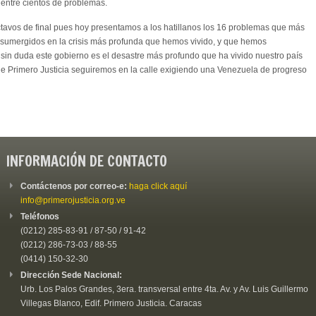
ón entre cientos de problemas.
ctavos de final pues hoy presentamos a los hatillanos los 16 problemas que más
n sumergidos en la crisis más profunda que hemos vivido, y que hemos
in duda este gobierno es el desastre más profundo que ha vivido nuestro país
sde Primero Justicia seguiremos en la calle exigiendo una Venezuela de progreso
INFORMACIÓN DE CONTACTO
Contáctenos por correo-e:
haga click aquí
info@primerojusticia.org.ve
Teléfonos
(0212) 285-83-91 / 87-50 / 91-42
(0212) 286-73-03 / 88-55
(0414) 150-32-30
Dirección Sede Nacional:
Urb. Los Palos Grandes, 3era. transversal entre 4ta. Av. y Av. Luis Guillermo
Villegas Blanco, Edif. Primero Justicia. Caracas