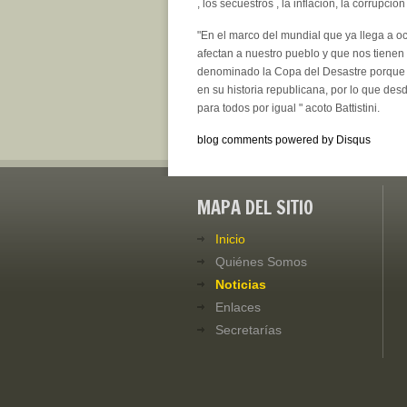
, los secuestros , la inflación, la corrupci
"En el marco del mundial que ya llega a o
afectan a nuestro pueblo y que nos tiene
denominado la Copa del Desastre porque s
en su historia republicana, por lo que de
para todos por igual " acoto Battistini.
blog comments powered by
Disqus
MAPA DEL SITIO
Inicio
Quiénes Somos
Noticias
Enlaces
Secretarías