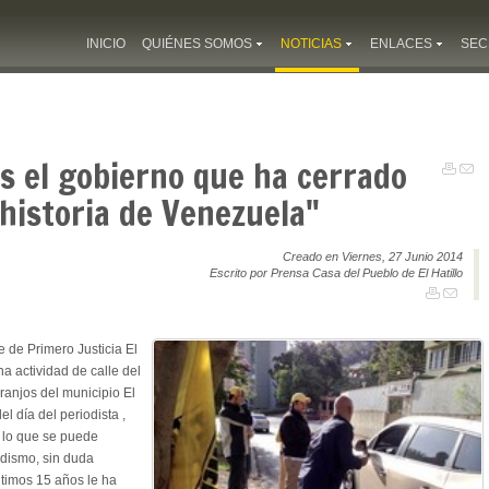
INICIO
QUIÉNES SOMOS
NOTICIAS
ENLACES
SEC
 es el gobierno que ha cerrado
historia de Venezuela"
Creado en Viernes, 27 Junio 2014
Escrito por Prensa Casa del Pueblo de El Hatillo
te de Primero Justicia El
na actividad de calle del
ranjos del municipio El
l día del periodista ,
 lo que se puede
odismo, sin duda
ltimos 15 años le ha