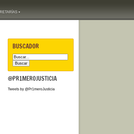
RETARÍAS
BUSCADOR
@PR1MEROJUSTICIA
Tweets by @Pr1meroJusticia