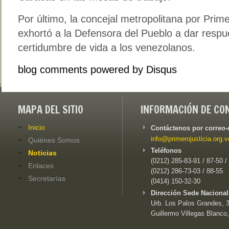
Por último, la concejal metropolitana por Prime
exhortó a la Defensora del Pueblo a dar respu
certidumbre de vida a los venezolanos.
blog comments powered by
Disqus
MAPA DEL SITIO
INFORMACIÓN DE CO
Inicio
Contáctenos por correo-
info@primerojusticia.org.v
Quiénes Somos
Teléfonos
Noticias
(0212) 285-83-91 / 87-50 /
Enlaces
(0212) 286-73-03 / 88-55
Secretarías
(0414) 150-32-30
Dirección Sede Nacional
Urb. Los Palos Grandes, 3e
Guillermo Villegas Blanco,