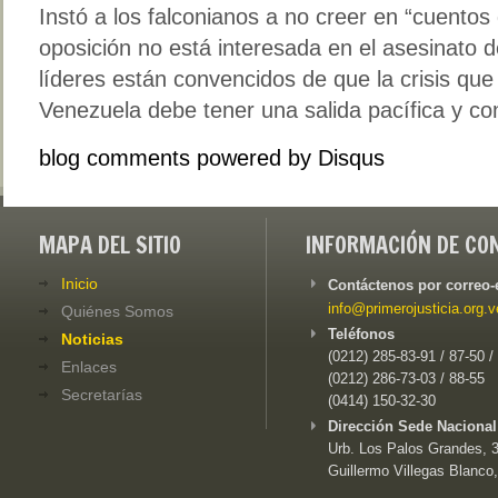
Instó a los falconianos a no creer en “cuentos
oposición no está interesada en el asesinato 
líderes están convencidos de que la crisis qu
Venezuela debe tener una salida pacífica y con
blog comments powered by
Disqus
MAPA DEL SITIO
INFORMACIÓN DE CO
Inicio
Contáctenos por correo-
info@primerojusticia.org.v
Quiénes Somos
Teléfonos
Noticias
(0212) 285-83-91 / 87-50 /
Enlaces
(0212) 286-73-03 / 88-55
Secretarías
(0414) 150-32-30
Dirección Sede Nacional
Urb. Los Palos Grandes, 3e
Guillermo Villegas Blanco,