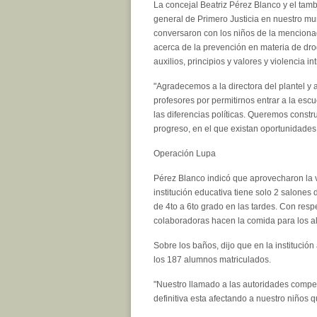
La concejal Beatriz Pérez Blanco y el tamb
general de Primero Justicia en nuestro mun
conversaron con los niños de la menciona
acerca de la prevención en materia de dro
auxilios, principios y valores y violencia int
"Agradecemos a la directora del plantel y a
profesores por permitirnos entrar a la esc
las diferencias políticas. Queremos constr
progreso, en el que existan oportunidades 
Operación Lupa
Pérez Blanco indicó que aprovecharon la v
institución educativa tiene solo 2 salone
de 4to a 6to grado en las tardes. Con respe
colaboradoras hacen la comida para los a
Sobre los baños, dijo que en la institució
los 187 alumnos matriculados.
"Nuestro llamado a las autoridades compe
definitiva esta afectando a nuestro niños qu