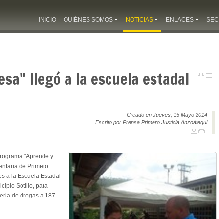
INICIO
QUIÉNES SOMOS
NOTICIAS
ENLACES
SEC
sa" llegó a la escuela estadal
Creado en Jueves, 15 Mayo 2014
Escrito por Prensa Primero Justicia Anzoátegui
programa "Aprende y
entaria de Primero
ves a la Escuela Estadal
cipio Sotillo, para
teria de drogas a 187