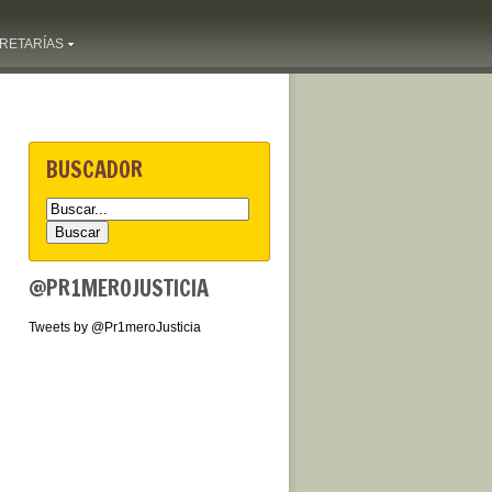
RETARÍAS
BUSCADOR
@PR1MEROJUSTICIA
Tweets by @Pr1meroJusticia