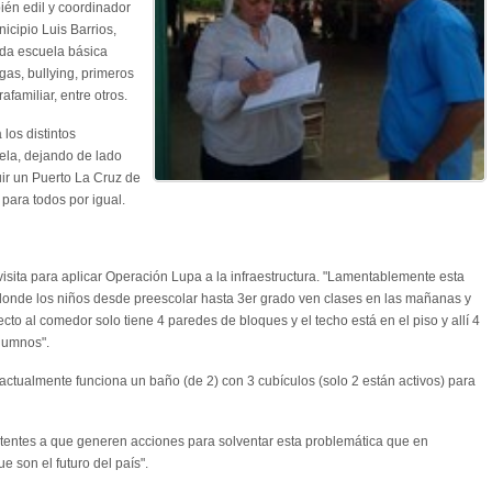
ién edil y coordinador
icipio Luis Barrios,
da escuela básica
gas, bullying, primeros
rafamiliar, entre otros.
 los distintos
uela, dejando de lado
uir un Puerto La Cruz de
para todos por igual.
isita para aplicar Operación Lupa a la infraestructura. "Lamentablemente esta
s donde los niños desde preescolar hasta 3er grado ven clases en las mañanas y
cto al comedor solo tiene 4 paredes de bloques y el techo está en el piso y allí 4
lumnos".
n actualmente funciona un baño (de 2) con 3 cubículos (solo 2 están activos) para
tentes a que generen acciones para solventar esta problemática que en
e son el futuro del país".