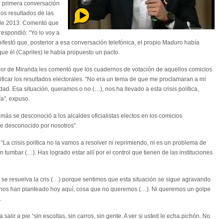
a primera conversación
los resultados de las
l de 2013. Comentó que
respondió: “Yo lo voy a
ifestó que, posterior a esa conversación telefónica, el propio Maduro había
ue él (Capriles) le había propuesto un pacto.
ador de Miranda les comentó que los cuadernos de votación de aquellos comicios
ificar los resultados electorales. “No era un tema de que me proclamaran a mí
ad. Esa situación, queramos o no (…), nos ha llevado a esta crisis política,
ía”, expuso.
más se desconoció a los alcaldes oficialistas electos en los comicios
ue desconocido por nosotros”.
“La crisis política no la vamos a resolver ni reprimiendo, ni es un problema de
tumbar (…). Has logrado estar allí por el control que tienen de las instituciones
se resuelva la cris (…) porque sentimos que esta situación se sigue agravando
unos han planteado hoy aquí, cosa que no queremos (…). Ni queremos un golpe
.
salir a pie “sin escoltas, sin carros, sin gente. A ver si usted le echa pichón. No