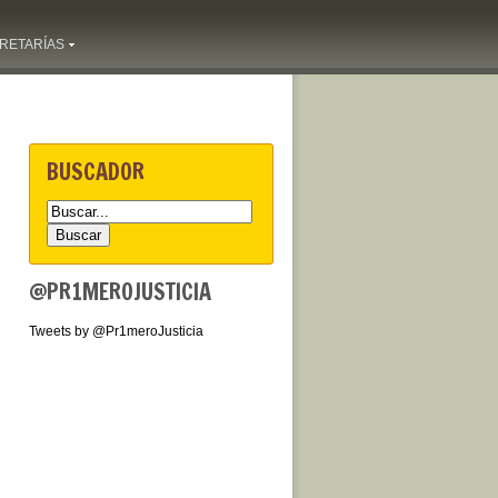
RETARÍAS
BUSCADOR
@PR1MEROJUSTICIA
Tweets by @Pr1meroJusticia