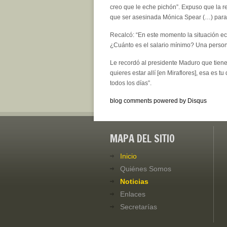
creo que le eche pichón”. Expuso que la 
que ser asesinada Mónica Spear (…) para q
Recalcó: “En este momento la situación ec
¿Cuánto es el salario mínimo? Una person
Le recordó al presidente Maduro que tiene 
quieres estar allí [en Miraflores], esa es 
todos los días”.
blog comments powered by
Disqus
MAPA DEL SITIO
Inicio
Quiénes Somos
Noticias
Enlaces
Secretarías