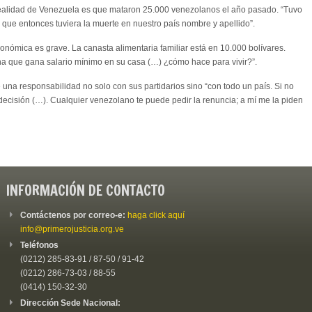
realidad de Venezuela es que mataron 25.000 venezolanos el año pasado. “Tuvo
ue entonces tuviera la muerte en nuestro país nombre y apellido”.
onómica es grave. La canasta alimentaria familiar está en 10.000 bolívares.
a que gana salario mínimo en su casa (…) ¿cómo hace para vivir?”.
una responsabilidad no solo con sus partidarios sino “con todo un país. Si no
tu decisión (…). Cualquier venezolano te puede pedir la renuncia; a mí me la piden
INFORMACIÓN DE CONTACTO
Contáctenos por correo-e:
haga click aquí
info@primerojusticia.org.ve
Teléfonos
(0212) 285-83-91 / 87-50 / 91-42
(0212) 286-73-03 / 88-55
(0414) 150-32-30
Dirección Sede Nacional: