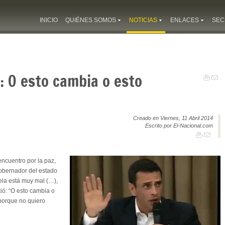
INICIO
QUIÉNES SOMOS
NOTICIAS
ENLACES
SEC
: O esto cambia o esto
Creado en Viernes, 11 Abril 2014
Escrito por El-Nacional.com
encuentro por la paz,
gobernador del estado
ela está muy mal (…),
tió: “O esto cambia o
porque no quiero