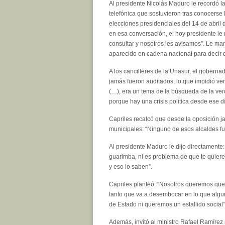
Al presidente Nicolás Maduro le recordó l
telefónica que sostuvieron tras conocerse 
elecciones presidenciales del 14 de abri
en esa conversación, el hoy presidente le 
consultar y nosotros les avisamos”. Le man
aparecido en cadena nacional para decir q
A los cancilleres de la Unasur, el gobern
jamás fueron auditados, lo que impidió ver
(…), era un tema de la búsqueda de la verd
porque hay una crisis política desde ese d
Capriles recalcó que desde la oposición ja
municipales: “Ninguno de esos alcaldes f
Al presidente Maduro le dijo directamente: 
guarimba, ni es problema de que te quieren 
y eso lo saben”.
Capriles planteó: “Nosotros queremos que 
tanto que va a desembocar en lo que alg
de Estado ni queremos un estallido social”
Además, invitó al ministro Rafael Ramírez a 