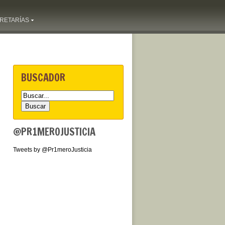
RETARÍAS
BUSCADOR
@PR1MEROJUSTICIA
Tweets by @Pr1meroJusticia