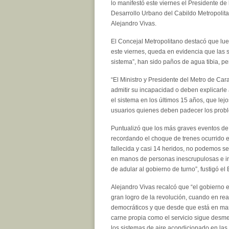
lo manifestó este viernes el Presidente de
Desarrollo Urbano del Cabildo Metropolit
Alejandro Vivas.
El Concejal Metropolitano destacó que lue
este viernes, queda en evidencia que las
sistema”, han sido paños de agua tibia, p
“El Ministro y Presidente del Metro de Car
admitir su incapacidad o deben explicarle 
el sistema en los últimos 15 años, que lej
usuarios quienes deben padecer los probl
Puntualizó que los más graves eventos de 
recordando el choque de trenes ocurrido e
fallecida y casi 14 heridos, no podemos s
en manos de personas inescrupulosas e inc
de adular al gobierno de turno”, fustigó el 
Alejandro Vivas recalcó que “el gobierno 
gran logro de la revolución, cuando en rea
democráticos y que desde que está en ma
carne propia como el servicio sigue desmej
los sistemas de aire acondicionado en las