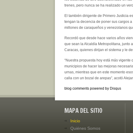
trenes, pero nunca se ha realizado un ver
El también dirigente de Primero Justicia e
tengan la decencia de poner sus cargos a 
millones de caraqueños y venezolanos que 
Recordó que desde hace varios años vien
que sean la Alcaldía Metropolitana, junto 
Caracas, quienes dirijan el sistema y le d
“Nuestra propuesta hoy está más vigente
municipios de hacer las mejoras necesaria
urnas, mientras que en este momento esos
calla con un bozal de arepas”, acotó Aleja
blog comments powered by
Disqus
MAPA DEL SITIO
Inicio
Quiénes Somos