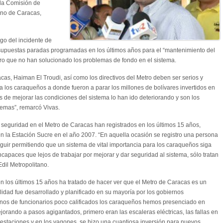
 la Comisión de
ano de Caracas,
go del incidente de
 supuestas paradas programadas en los últimos años para el “mantenimiento del
ero que no han solucionado los problemas de fondo en el sistema.
acas, Haiman El Troudi, así como los directivos del Metro deben ser serios y
a los caraqueños a donde fueron a parar los millones de bolívares invertidos en
os de mejorar las condiciones del sistema lo han ido deteriorando y son los
emas”, remarcó Vivas.
seguridad en el Metro de Caracas han registrados en los últimos 15 años,
n la Estación Sucre en el año 2007. “En aquella ocasión se registro una persona
eguir permitiendo que un sistema de vital importancia para los caraqueños siga
apaces que lejos de trabajar por mejorar y dar seguridad al sistema, sólo tratan
Edil Metropolitano.
en los últimos 15 años ha tratado de hacer ver que el Metro de Caracas es un
lidad fue desarrollado y planificado en su mayoría por los gobiernos
nos de funcionarios poco calificados los caraqueños hemos presenciado en
orando a pasos agigantados, primero eran las escaleras eléctricas, las fallas en
 estaciones y en los vagones, se hizo una cuantiosa inversión para nuevos