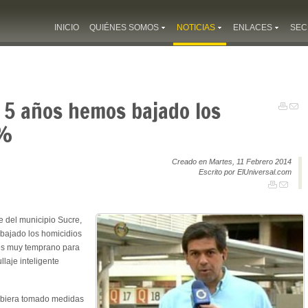
INICIO
QUIÉNES SOMOS
NOTICIAS
ENLACES
SEC
n 5 años hemos bajado los
2%
Creado en Martes, 11 Febrero 2014
Escrito por ElUniversal.com
e del municipio Sucre,
 bajado los homicidios
 es muy temprano para
laje inteligente
hubiera tomado medidas