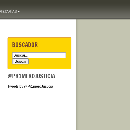
RETARÍAS
BUSCADOR
@PR1MEROJUSTICIA
Tweets by @Pr1meroJusticia