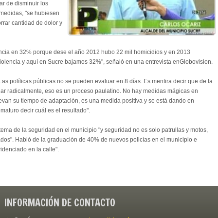
ar de disminuir los
s medidas, "se hubiesen
rrar cantidad de dolor y
ncia en 32% porque dese el año 2012 hubo 22 mil homicidios y en 2013
violencia y aquí en Sucre bajamos 32%", señaló en una entrevista enGlobovision.
 "Las políticas públicas no se pueden evaluar en 8 días. Es mentira decir que de la
iar radicalmente, eso es un proceso paulatino. No hay medidas mágicas en
evan su tiempo de adaptación, es una medida positiva y se está dando en
maturo decir cuál es el resultado".
ema de la seguridad en el municipio "y seguridad no es solo patrullas y motos,
ados". Habló de la graduación de 40% de nuevos policías en el municipio e
denciado en la calle".
INFORMACIÓN DE CONTACTO