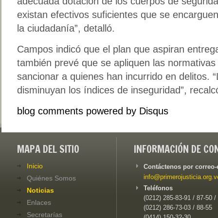
adecuada dotación de los cuerpos de segurida
existan efectivos suficientes que se encarguen
la ciudadanía”, detalló.
Campos indicó que el plan que aspiran entregar
también prevé que se apliquen las normativas l
sancionar a quienes han incurrido en delitos.
disminuyan los índices de inseguridad”, recalc
blog comments powered by
Disqus
MAPA DEL SITIO
INFORMACIÓN DE CO
Inicio
Contáctenos por correo-
info@primerojusticia.org.v
Quiénes Somos
Teléfonos
Noticias
(0212) 285-83-91 / 87-50 /
Enlaces
(0212) 286-73-03 / 88-55
Secretarías
(0414) 150-32-30