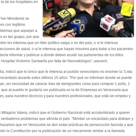
la de los hospitales en
ren Ministerial se
es con legítimo
roblemas que aquejan a
no es tan guapo, por que
blo les interesa que un líder político salga o no del país, o si le interesa
cciones de salud, o si le interesa que hayan insumos para tratar a los pacientes
ería informar y publicar a donde deben acudir las parturientas de los Altos
Hospital Victorino Santaella por falta de Neonatologos", aseveró.
lla, indicó que lo único que le interesa al pueblo venezolano es resolver la "Lista
crecentado durante estos últimos 15 años. "Por qué no informan donde se puede
an, sin necesidad de calarse días de denigrantes colas para comprar 1 pollo, 1
ista que al pueblo le gustaría ver publicada es la de Empresas en Venezuela que
s, para nuestros técnicos y para nuestros profesionales, que está sin empleo y
ia Milagros Valera, indicó que el Gobierno Nacional está acostumbrado a querer
s verdaderos problemas que afronta el país. "Montan un escándalo para distraer y
chazamos que en Venezuela se den estas prácticas de persecución fascista y que
ndo la Constitución por la publicación de un mecanismo similar a la llamada