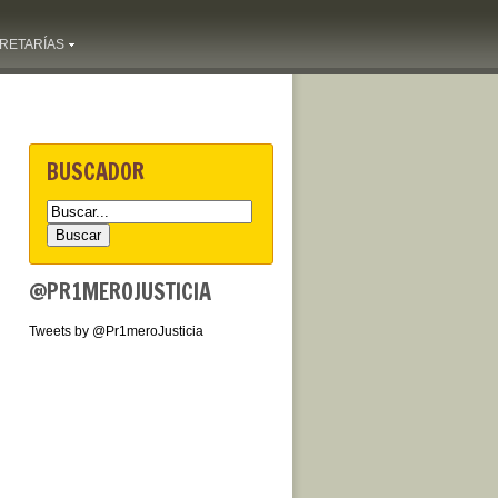
RETARÍAS
BUSCADOR
@PR1MEROJUSTICIA
Tweets by @Pr1meroJusticia