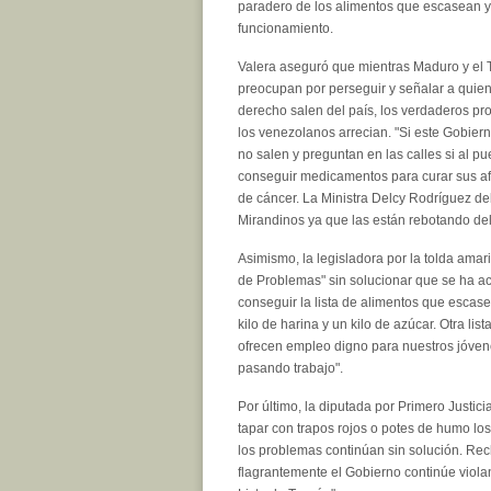
paradero de los alimentos que escasean y 
funcionamiento.
Valera aseguró que mientras Maduro y el T
preocupan por perseguir y señalar a quien
derecho salen del país, los verdaderos p
los venezolanos arrecian. "Si este Gobier
no salen y preguntan en las calles si al pue
conseguir medicamentos para curar sus afe
de cáncer. La Ministra Delcy Rodríguez deb
Mirandinos ya que las están rebotando del 
Asimismo, la legisladora por la tolda amari
de Problemas" sin solucionar que se ha a
conseguir la lista de alimentos que escase
kilo de harina y un kilo de azúcar. Otra l
ofrecen empleo digno para nuestros jóvene
pasando trabajo".
Por último, la diputada por Primero Justic
tapar con trapos rojos o potes de humo lo
los problemas continúan sin solución. Re
flagrantemente el Gobierno continúe viola