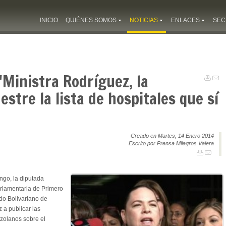
INICIO
QUIÉNES SOMOS
NOTICIAS
ENLACES
SEC
"Ministra Rodríguez, la
stre la lista de hospitales que sí
Creado en Martes, 14 Enero 2014
Escrito por Prensa Milagros Valera
ngo, la diputada
arlamentaria de Primero
ado Bolivariano de
 a publicar las
ezolanos sobre el