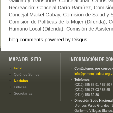
Vialidad y Transporte: Concejal Juan Carlos V
Recreación: Concejal Darío Ramírez, Comisió
Concejal Maikel Gabay, Comisión de Salud y Se
Comisión de Políticas de la Mujer (Diferida), 
Humano Local (Diferida), Comisión de Asistencia
blog comments powered by
Disqus
MAPA DEL SITIO
INFORMACIÓN DE CO
Inicio
Contáctenos por correo-
info@primerojusticia.org.v
Quiénes Somos
Teléfonos
Noticias
(0212) 285-83-91 / 87-50 /
Enlaces
(0212) 286-73-03 / 88-55
Secretarías
(0414) 150-32-30
Dirección Sede Nacional
Urb. Los Palos Grandes, 3e
Guillermo Villegas Blanco,