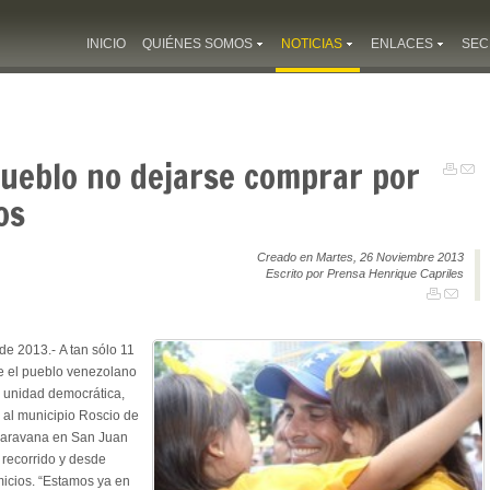
INICIO
QUIÉNES SOMOS
NOTICIAS
ENLACES
SEC
 pueblo no dejarse comprar por
os
Creado en Martes, 26 Noviembre 2013
Escrito por Prensa Henrique Capriles
e 2013.- A tan sólo 11
e el pueblo venezolano
la unidad democrática,
 al municipio Roscio de
caravana en San Juan
 recorrido y desde
micios. “Estamos ya en