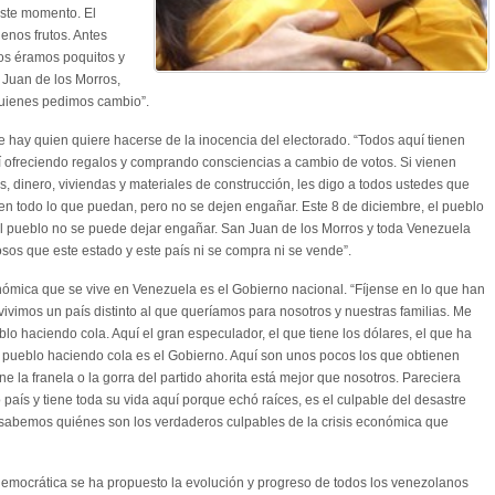
este momento. El
nos frutos. Antes
os éramos poquitos y
 Juan de los Morros,
quienes pedimos cambio”.
hay quien quiere hacerse de la inocencia del electorado. “Todos aquí tienen
í ofreciendo regalos y comprando consciencias a cambio de votos. Si vienen
es, dinero, viviendas y materiales de construcción, les digo a todos ustedes que
ren todo lo que puedan, pero no se dejen engañar. Este 8 de diciembre, el pueblo
 El pueblo no se puede dejar engañar. San Juan de los Morros y toda Venezuela
osos que este estado y este país ni se compra ni se vende”.
conómica que se vive en Venezuela es el Gobierno nacional. “Fíjense en lo que han
ivimos un país distinto al que queríamos para nosotros y nuestras familias. Me
o haciendo cola. Aquí el gran especulador, el que tiene los dólares, el que ha
al pueblo haciendo cola es el Gobierno. Aquí son unos pocos los que obtienen
ne la franela o la gorra del partido ahorita está mejor que nosotros. Pareciera
aís y tiene toda su vida aquí porque echó raíces, es el culpable del desastre
sabemos quiénes son los verdaderos culpables de la crisis económica que
 democrática se ha propuesto la evolución y progreso de todos los venezolanos