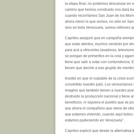
la etapa final, no podemos descansar en 
camino que hemos construido nos dará bue
cuando recorríamos San Juan de los Morr
ahora miren lo que somos, no sólo en San
sino en toda Venezuela, somos millones 
Capriles aseguró que en campaña siempre 
que estar atentos, muchos vendrán por ah
para acá a ofrecerles lavadoras, televisor
se pongan de primeritos en la cola y agar
tiene que salir a votar con contundencia.
tienen que decirle a ese grupito de mentir
Insistió en que el culpable de la crisis e
convertido nuestro país. Los venezolanos v
imagino que también tienen a nuestro puebl
destruido la producción nacional y tiene 
beneficios, ni siquiera el pueblo que se po
que ahora el compañero que viene de otro p
que estamos viviendo, cuando aquí todos 
estamos padeciendo en Venezuela”.
Capriles explicó que desde la alternativa