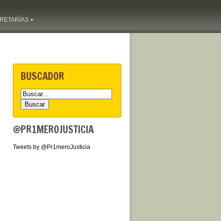
RETARÍAS
BUSCADOR
@PR1MEROJUSTICIA
Tweets by @Pr1meroJusticia