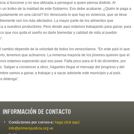
cia sí funcione y no sea utilizada a perseguir a quien piensa distinto. Al
en un trofeo de la maldad de este Gobierno. Eso debe acabarse. ¿Quién le paga a
injustamente en una cárcel? En Venezuela lo que hay es violencia, que se lleva
ablemente son los más afectados. La mayor parte de los alimentos que
a a nuestros productores. Pero desde aquí estamos trabajando para ganar, para
ico que nos quita el sueño es darle bienestar y calidad de vida al pueblo
”.
 el cambio depende de la voluntad de todos los venezolanos. “En este país lo que
erlo, tenemos que activarnos. La inmensa mayoría de los jóvenes quieren que el
nos estamos esperando que eso pase. Falta poco para el 8 de diciembre, por
. Salgan a convencer a otros, háganles llegar el mensaje del progreso y del
mbre vamos a ganar, a trabajar y a sacar adelante este municipio y al país.
s detenga”.
INFORMACIÓN DE CONTACTO
Contáctenos por correo-e:
haga click aquí
info@primerojusticia.org.ve