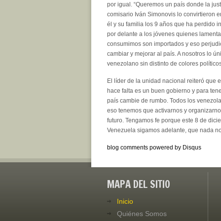
por igual. “Queremos un país donde la justi
comisario Iván Simonovis lo convirtieron 
él y su familia los 9 años que ha perdido 
por delante a los jóvenes quienes lament
consumimos son importados y eso perjudic
cambiar y mejorar al país. A nosotros lo ún
venezolano sin distinto de colores políticos
El líder de la unidad nacional reiteró que
hace falta es un buen gobierno y para ten
país cambie de rumbo. Todos los venezola
eso tenemos que activarnos y organizarnos
futuro. Tengamos fe porque este 8 de dicie
Venezuela sigamos adelante, que nada no
blog comments powered by
Disqus
MAPA DEL SITIO
Inicio
Quiénes Somos