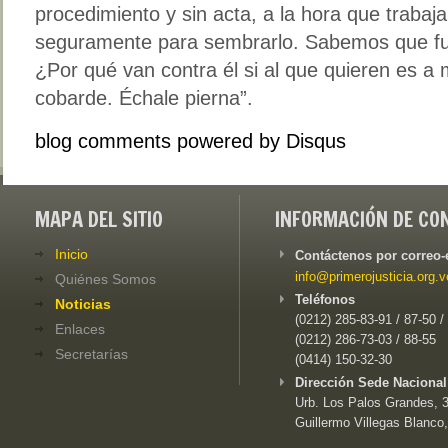
procedimiento y sin acta, a la hora que trabaj
seguramente para sembrarlo. Sabemos que fue
¿Por qué van contra él si al que quieren es a
cobarde. Échale pierna”.
blog comments powered by
Disqus
MAPA DEL SITIO
INFORMACIÓN DE CO
Inicio
Contáctenos por correo-
info@primerojusticia.org.v
Quiénes Somos
Teléfonos
Noticias
(0212) 285-83-91 / 87-50 /
Enlaces
(0212) 286-73-03 / 88-55
Secretarías
(0414) 150-32-30
Dirección Sede Nacional
Urb. Los Palos Grandes, 3e
Guillermo Villegas Blanco,