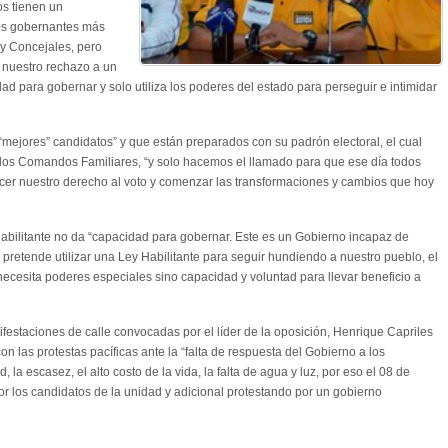
s tienen un
los gobernantes más
 y Concejales, pero
 nuestro rechazo a un
d para gobernar y solo utiliza los poderes del estado para perseguir e intimidar
s “mejores” candidatos” y que están preparados con su padrón electoral, el cual
de los Comandos Familiares, “y solo hacemos el llamado para que ese día todos
cer nuestro derecho al voto y comenzar las transformaciones y cambios que hoy
 Habilitante no da “capacidad para gobernar. Este es un Gobierno incapaz de
 pretende utilizar una Ley Habilitante para seguir hundiendo a nuestro pueblo, el
 necesita poderes especiales sino capacidad y voluntad para llevar beneficio a
nifestaciones de calle convocadas por el líder de la oposición, Henrique Capriles
n las protestas pacíficas ante la “falta de respuesta del Gobierno a los
 la escasez, el alto costo de la vida, la falta de agua y luz, por eso el 08 de
or los candidatos de la unidad y adicional protestando por un gobierno