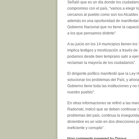
Señaló que es un día donde los ciudadano
compromiso con el país, “vamos a elegir 
cercanos al pueblo como son los Alcaldes
además es una oportunidad de manifestar
Gobierno Nacional que no tiene la capacida
a los que pensamos distinto”.
A su juicio en los 14 municipios tienen lo
implica testigos y movilización a través 
podamos desde bien temprano salir a ejer
reclaman la mayoría de los ciudadanos”.
El dirigente político manifestó que la Ley
solucionar los problemas del País, y ahora
Gobierno tiene toda las instituciones y no
nuestro pueblo”.
En otras informaciones se refirió a las ma
Radonski, indicó que se deben continuar co
problemas del país, continua la inseguridad,
diciembre es un voto en dos direcciones p
ineficiente y corrupto”.
blog comments powered by
Disqus