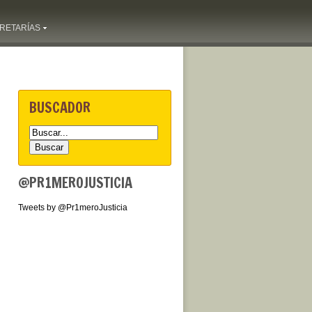
RETARÍAS
BUSCADOR
@PR1MEROJUSTICIA
Tweets by @Pr1meroJusticia