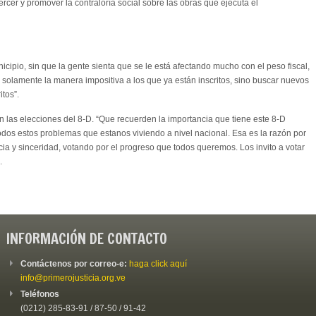
ercer y promover la contraloría social sobre las obras que ejecuta el
unicipio, sin que la gente sienta que se le está afectando mucho con el peso fiscal,
olamente la manera impositiva a los que ya están inscritos, sino buscar nuevos
itos”.
 en las elecciones del 8-D. “Que recuerden la importancia que tiene este 8-D
dos estos problemas que estanos viviendo a nivel nacional. Esa es la razón por
cia y sinceridad, votando por el progreso que todos queremos. Los invito a votar
.
INFORMACIÓN DE CONTACTO
Contáctenos por correo-e:
haga click aquí
info@primerojusticia.org.ve
Teléfonos
(0212) 285-83-91 / 87-50 / 91-42