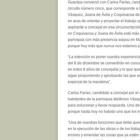
Guanipa conversó con Carlos Farías, candi
circuito número cinco, que corresponde a 
Vásquez, Juana de Ávila y Coquivacoa de
en aras de orientar y proyectar el trabajo 
aspirante a concejal en esa circunscripci
en Coquivacoa y Juana de Ávila está más 
parroquia con más presencia wayuu en Mara
porque hoy más que nunca nos estamos jug
“La intención es poner nuestra experiencia
del 8 de diciembre se convertirán en conc
en estos 8 años de concejalía y lo que qu
sigan proponiendo y aprobando las que se 
especial de la marabina”.
Carlos Farías, candidato a concejal por el
habitantes de la parroquia Idelfonso Vásqu
para solucionar y llevar respuesta. Uno de
porque hasta hoy no habido uno que los in
“Una de nuestras funciones que debe queda
en la ejecución de las obras o de los traba
errores y emendar las cosas que ya estén 