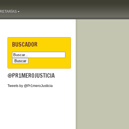
RETARÍAS
BUSCADOR
@PR1MEROJUSTICIA
Tweets by @Pr1meroJusticia