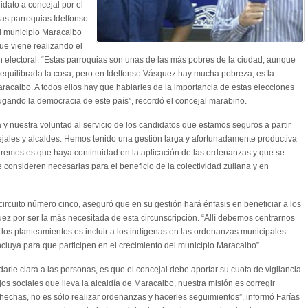
dato a concejal por el
las parroquias Idelfonso
l municipio Maracaibo
que viene realizando el
ón electoral. “Estas parroquias son unas de las más pobres de la ciudad, aunque
equilibrada la cosa, pero en Idelfonso Vásquez hay mucha pobreza; es la
caibo. A todos ellos hay que hablarles de la importancia de estas elecciones
ando la democracia de este país”, recordó el concejal marabino.
 y nuestra voluntad al servicio de los candidatos que estamos seguros a partir
ejales y alcaldes. Hemos tenido una gestión larga y afortunadamente productiva
eremos es que haya continuidad en la aplicación de las ordenanzas y que se
consideren necesarias para el beneficio de la colectividad zuliana y en
 circuito número cinco, aseguró que en su gestión hará énfasis en beneficiar a los
ez por ser la más necesitada de esta circunscripción. “Allí debemos centrarnos
 los planteamientos es incluir a los indígenas en las ordenanzas municipales
cluya para que participen en el crecimiento del municipio Maracaibo”.
rle clara a las personas, es que el concejal debe aportar su cuota de vigilancia
jos sociales que lleva la alcaldía de Maracaibo, nuestra misión es corregir
hechas, no es sólo realizar ordenanzas y hacerles seguimientos”, informó Farías