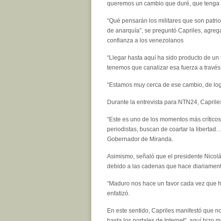
queremos un cambio que duré, que tenga 
“Qué pensarán los militares que son patrio
de anarquía”, se preguntó Capriles, agreg
confianza a los venezolanos
“Llegar hasta aquí ha sido producto de un
tenemos que canalizar esa fuerza a través 
“Estamos muy cerca de ese cambio, de logra
Durante la entrevista para NTN24, Capriles
“Este es uno de los momentos más crítico
periodistas, buscan de coartar la libertad…
Gobernador de Miranda.
Asimismo, señaló que el presidente Nicol
debido a las cadenas que hace diariament
“Maduro nos hace un favor cada vez que ha
enfatizó.
En este sentido, Capriles manifestó que no
hasta los portales de Internet”, aquí hizo 