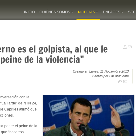
INICIO
QUIÉNES SOMOS
NOTICIAS
ENLACES
SEC
erno es el golpista, al que le
peine de la violencia"
Creado en Lunes, 11 Noviembre 2013
Escrito por LaPatilla.com
nversación con la
a “La Tarde” de NTN 24,
ue Capriles afirmó que
cciones.
esa poner el peine de la
ó que “nosotros