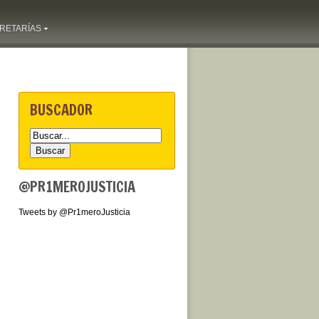
RETARÍAS
BUSCADOR
@PR1MEROJUSTICIA
Tweets by @Pr1meroJusticia