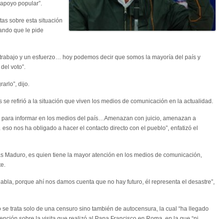
apoyo popular”.
tas sobre esta situación
ando que le pide
 trabajo y un esfuerzo… hoy podemos decir que somos la mayoría del país y
del voto”.
rlo”, dijo.
 se refirió a la situación que viven los medios de comunicación en la actualidad.
s para informar en los medios del país…Amenazan con juicio, amenazan a
 eso nos ha obligado a hacer el contacto directo con el pueblo”, enfatizó el
ás Maduro, es quien tiene la mayor atención en los medios de comunicación,
e.
bla, porque ahí nos damos cuenta que no hay futuro, él representa el desastre”,
 se trata solo de una censuro sino también de autocensura, la cual “ha llegado
mención sobre la visita que realizó al Papa Francisco en Roma, en la que “ni