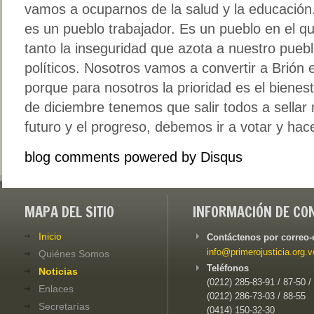
vamos a ocuparnos de la salud y la educación
es un pueblo trabajador. Es un pueblo en el qu
tanto la inseguridad que azota a nuestro puebl
políticos. Nosotros vamos a convertir a Brión 
porque para nosotros la prioridad es el bienes
de diciembre tenemos que salir todos a sellar
futuro y el progreso, debemos ir a votar y hac
blog comments powered by
Disqus
MAPA DEL SITIO
INFORMACIÓN DE CO
Inicio
Contáctenos por correo-
info@primerojusticia.org.v
Quiénes Somos
Teléfonos
Noticias
(0212) 285-83-91 / 87-50 /
Enlaces
(0212) 286-73-03 / 88-55
Secretarías
(0414) 150-32-30